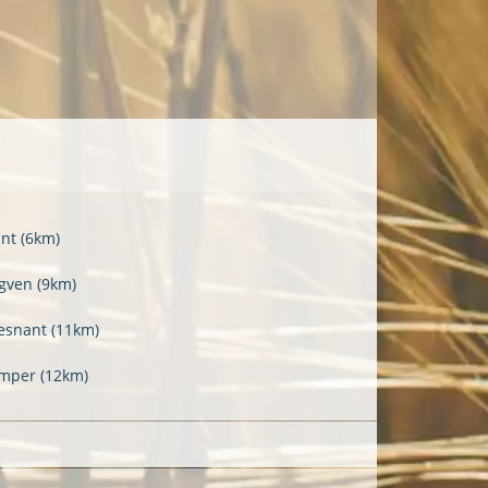
ant
(6km)
gven
(9km)
esnant
(11km)
imper
(12km)