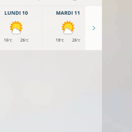
LUNDI 10
MARDI 11
MERCREDI 
16
26
18
26
17
25
°C
°C
°C
°C
°C
°
21°C