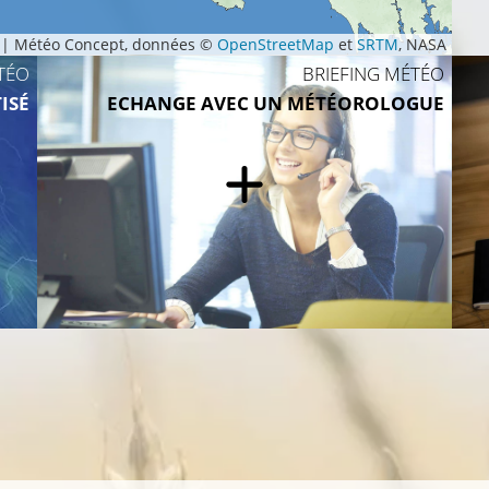
|
Météo Concept, données ©
OpenStreetMap
et
SRTM
, NASA
TÉO
BRIEFING MÉTÉO
ISÉ
ECHANGE AVEC UN MÉTÉOROLOGUE
24°C