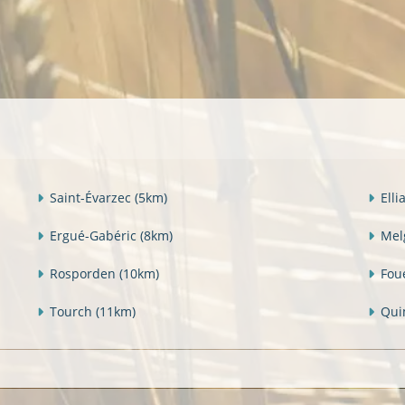
Saint-Évarzec
(5km)
Elli
Ergué-Gabéric
(8km)
Mel
Rosporden
(10km)
Fou
Tourch
(11km)
Qu