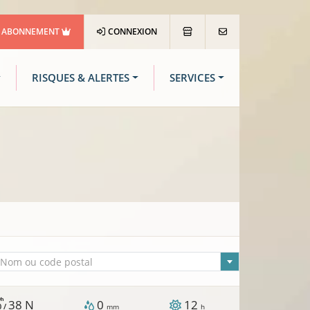
ABONNEMENT
CONNEXION
RISQUES & ALERTES
SERVICES
lle sélectionnée
Nom ou code postal
/h
38
N
0
12
0 /
mm
h