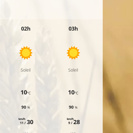
02h
03h
04h
Soleil
Soleil
Soleil
10
10
10
°C
°C
°C
90
90
89
%
%
%
km/h
km/h
km/h
30
28
29
11 /
9 /
10 /