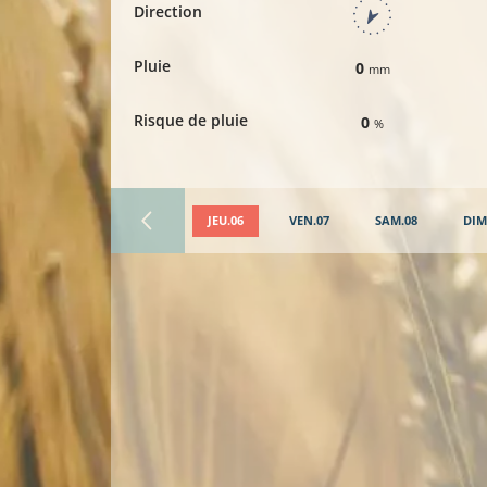
Direction
Pluie
0
mm
Risque de pluie
0
%
JEU.06
VEN.07
SAM.08
DIM