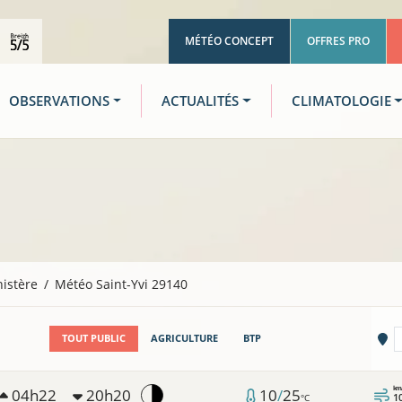
MÉTÉO CONCEPT
OFFRES PRO
OBSERVATIONS
ACTUALITÉS
CLIMATOLOGIE
nistère
Météo Saint-Yvi 29140
Vi
TOUT PUBLIC
AGRICULTURE
BTP
km
04h22
20h20
10
/
25
1
°C