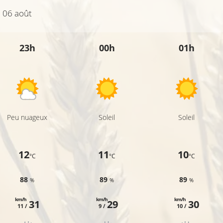
i 06 août
23h
00h
01h
Peu nuageux
Soleil
Soleil
12
11
10
°C
°C
°C
88
89
89
%
%
%
km/h
km/h
km/h
31
29
30
11 /
9 /
10 /