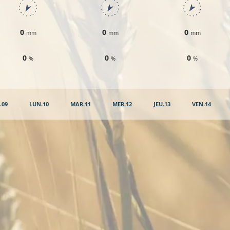
0
0
0
mm
mm
mm
0
0
0
%
%
%
.09
LUN.10
MAR.11
MER.12
JEU.13
VEN.14