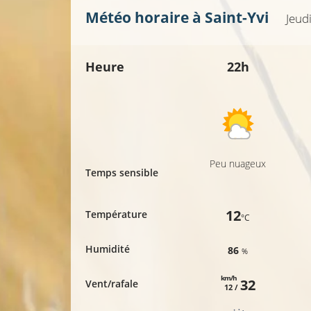
Météo horaire à
Saint-Yvi
Jeud
Heure
22h
Peu nuageux
Temps sensible
12
Température
°C
Humidité
86
%
km/h
32
Vent/rafale
12 /