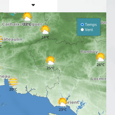
22°C
Temps
Vent
22°
24°C
C
26°C
25°C
20°C
26
23°C