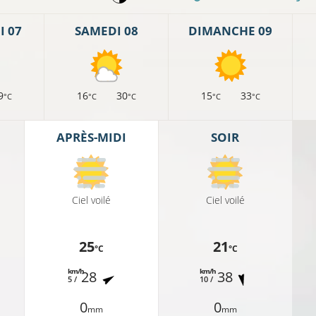
 07
SAMEDI 08
DIMANCHE 09
9
16
30
15
33
°C
°C
°C
°C
°C
APRÈS-MIDI
SOIR
Ciel voilé
Ciel voilé
20°C
25
21
°C
°C
km/h
km/h
28
38
5 /
10 /
20°C
0
0
21°C
mm
mm