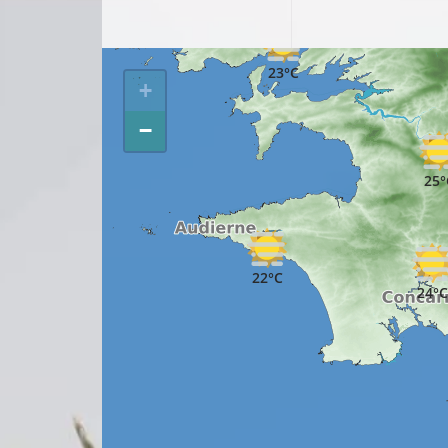
17°C
23°C
+
−
25°
22°C
24°C