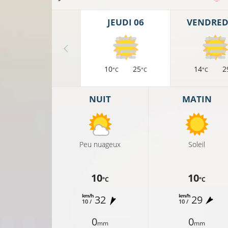
JEUDI 06
VENDREDI
10
25
14
2
°C
°C
°C
NUIT
MATIN
Peu nuageux
Soleil
10
10
°C
°C
km/h
km/h
32
29
10 /
10 /
20°C
0
0
mm
mm