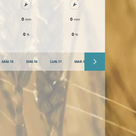
0
0
0
mm
mm
mm
0
0
0
%
%
%
SAM.15
DIM.16
LUN.17
MAR.18
MER.19