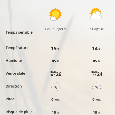
Peu nuageux
Nuageux
Temps sensible
15
14
Température
°C
°C
Humidité
85
85
%
%
km/h
km/h
26
24
Vent/rafale
8 /
7 /
Direction
Pluie
0
0
mm
mm
Risque de pluie
10
10
%
%