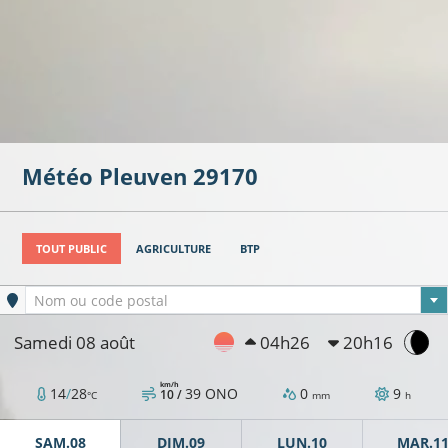
Météo
Pleuven
29170
TOUT PUBLIC
AGRICULTURE
BTP
Ville sélectionnée
Nom ou code postal
Samedi 08 août
04h26
20h16
km/h
14
/
28
39
ONO
0
9
10 /
°C
mm
h
SAM.08
DIM.09
LUN.10
MAR.1