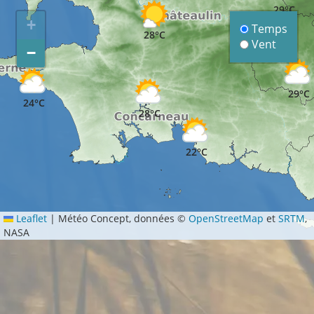
29°C
+
Temps
28°C
Vent
−
29°C
24°C
28°C
22°C
Leaflet
|
Météo Concept, données ©
OpenStreetMap
et
SRTM
,
NASA