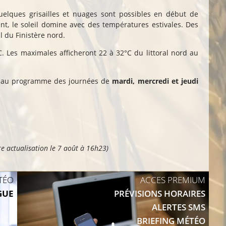
uelques grisailles et nuages sont possibles en début de
nt, le soleil domine avec des températures estivales. Des
l du Finistère nord.
. Les maximales afficheront 22 à 32°C du littoral nord au
ont au programme des journées de
mardi, mercredi et jeudi
re actualisation
le 7 août à 16h23
)
TÉO
ACCES PREMIUM
GUE
PRÉVISIONS HORAIRES
ALERTES SMS
BRIEFING MÉTÉO