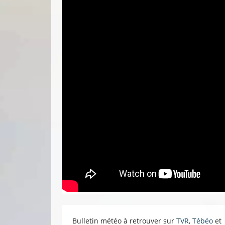
Bulletin météo à retrouver sur
TVR
,
Tébéo
et