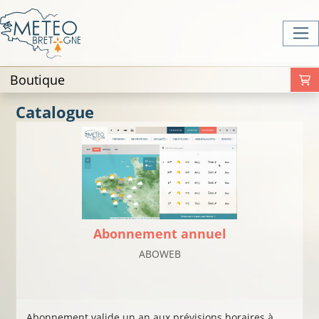
Boutique
V
Catalogue
Abonnement annuel
ABOWEB
Abonnement valide un an aux prévisions horaires à