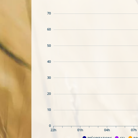
70
60
50
40
30
20
10
0
22h
01h
04h
07h