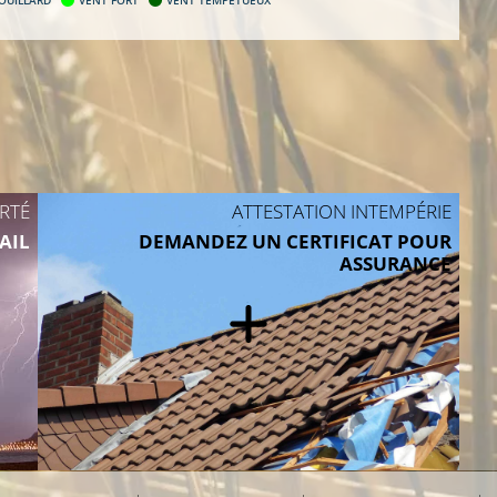
OUILLARD
VENT FORT
VENT TEMPÊTUEUX
ERTÉ
ATTESTATION INTEMPÉRIE
AIL
DEMANDEZ UN CERTIFICAT POUR
ASSURANCE