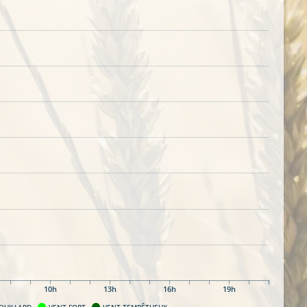
10h
13h
16h
19h