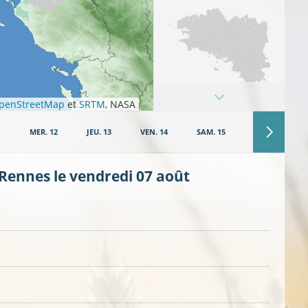
penStreetMap
et
SRTM
, NASA
VENT FORT
1
MER. 12
JEU. 13
VEN. 14
SAM. 15
DIM. 16
 Rennes le vendredi 07 août
VENT TEMPÊTUEUX