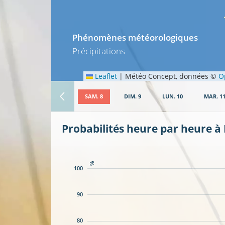
Phénomènes météorologiques
Précipitations
Leaflet
|
Météo Concept, données ©
O
SAM. 8
DIM. 9
LUN. 10
MAR. 1
Probabilités heure par heure à
%
100
90
80