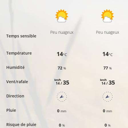
Peu nuageux
Peu nuageux
Temps sensible
14
14
Température
°C
°C
Humidité
72
77
%
%
km/h
km/h
35
35
Vent/rafale
14 /
14 /
Direction
Pluie
0
0
mm
mm
Risque de pluie
0
0
%
%