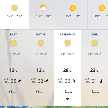
12
28
13
28
15
33
19
33
°C
°C
°C
°C
°C
°C
°C
NUIT
MATIN
APRÈS-MIDI
SOIR
Ciel voilé
Ciel voilé
Ciel voilé
Ciel voilé
31°C
13
12
28
23
°C
°C
°C
°C
km/h
km/h
km/h
km/h
35
32
36
31
28°C
31°C
15 /
10 /
15 /
10 /
0
0
0
0
mm
mm
mm
mm
28°C