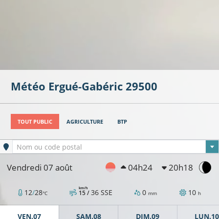
Météo
Ergué-Gabéric
29500
TOUT PUBLIC
AGRICULTURE
BTP
Ville sélectionnée
Nom ou code postal
Vendredi 07 août
04h24
20h18
km/h
12
/
28
36
SSE
0
10
15 /
°C
mm
h
VEN.07
SAM.08
DIM.09
LUN.10