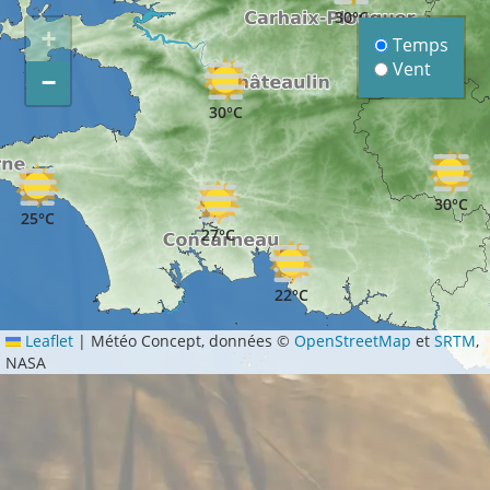
30°C
+
Temps
Vent
30°C
−
30°C
30°C
25°C
27°C
22°C
Leaflet
|
Météo Concept, données ©
OpenStreetMap
et
SRTM
,
NASA