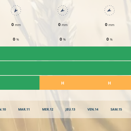
0
0
0
mm
mm
mm
0
0
0
%
%
%
​H
​H
N.10
MAR.11
MER.12
JEU.13
VEN.14
SAM.15