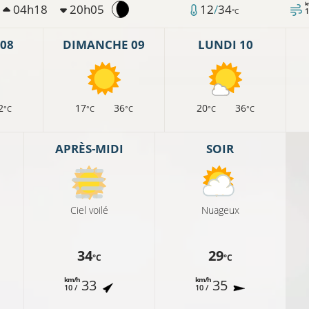
k
04h18
20h05
12
/
34
1
°C
08
DIMANCHE 09
LUNDI 10
14°C
2
17
36
20
36
°C
°C
°C
°C
°C
14°C
°C
APRÈS-MIDI
SOIR
Ciel voilé
Nuageux
°C
34
29
°C
°C
14°C
km/h
km/h
33
35
10 /
10 /