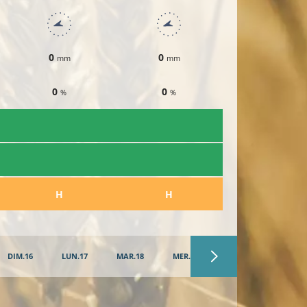
0
0
0
mm
mm
mm
0
0
0
%
%
%
​H
​H
​H
DIM.16
LUN.17
MAR.18
MER.19
JEU.20