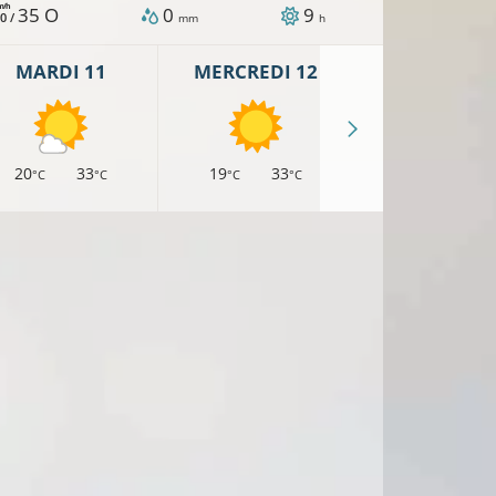
m/h
35
O
0
9
0 /
mm
h
MARDI 11
MERCREDI 12
JEUDI 13
20
33
19
33
18
31
°C
°C
°C
°C
°C
°