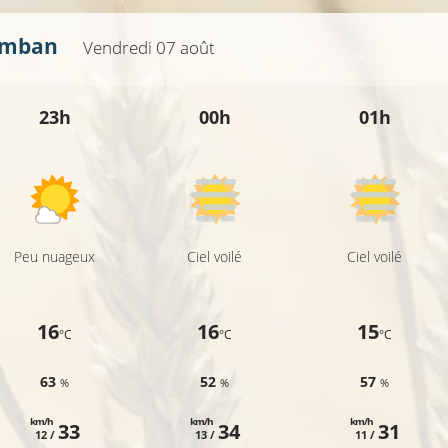
omban
Vendredi 07 août
23h
00h
01h
Peu nuageux
Ciel voilé
Ciel voilé
16
16
15
°C
°C
°C
63
52
57
%
%
%
km/h
km/h
km/h
33
34
31
12 /
13 /
11 /