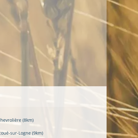
Chevrolière
(8km)
coué-sur-Logne
(9km)