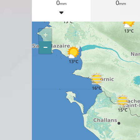
0
0
mm
mm
13°C
13°C
+
−
13°C
16°C
15°C