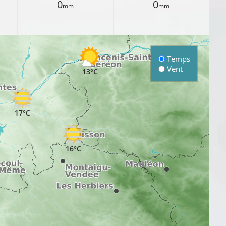
0
0
mm
mm
Temps
Vent
13°C
17°C
16°C