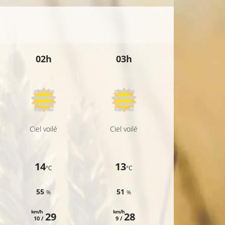
02h
03h
04h
Ciel voilé
Ciel voilé
Ciel voilé
14
13
13
°C
°C
°C
55
51
51
%
%
%
km/h
km/h
km/h
29
28
27
10 /
9 /
9 /