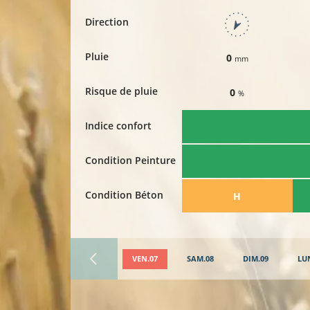
Direction
Pluie
0
mm
Risque de pluie
0
%
Indice confort
Condition Peinture
Condition Béton
​H
VEN.07
SAM.08
DIM.09
LU