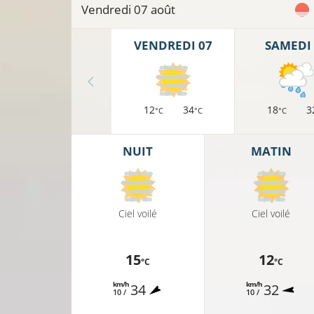
10°C
Vendredi 07 août
12°C
VENDREDI 07
SAMEDI 
12°C
10°C
12
34
18
3
°C
°C
°C
15
NUIT
MATIN
11°C
Ciel voilé
Ciel voilé
13°C
12
15
12
°C
°C
km/h
km/h
34
32
10 /
10 /
12°C
16°C