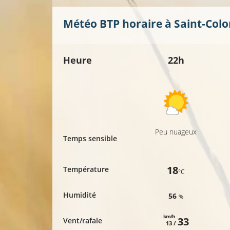
Météo BTP horaire à
Saint-Col
Heure
22h
Peu nuageux
Temps sensible
18
Température
°C
Humidité
56
%
km/h
33
Vent/rafale
13 /