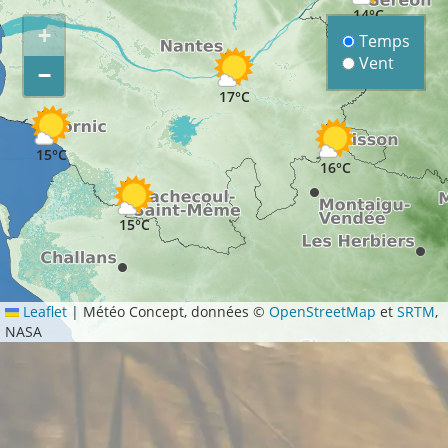
14°C
+
Temps
Vent
−
17°C
15°C
16°C
15°C
Leaflet
|
Météo Concept, données ©
OpenStreetMap
et
SRTM
,
NASA