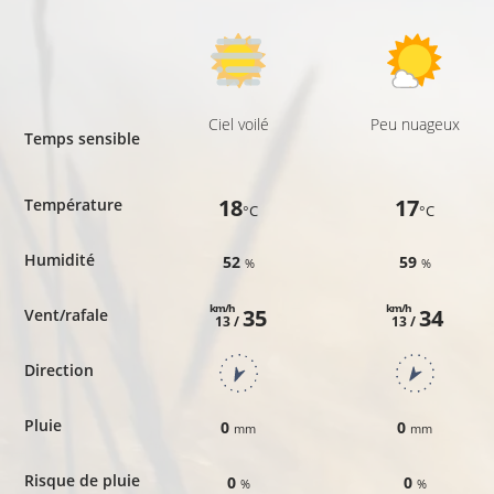
Ciel voilé
Peu nuageux
Temps sensible
18
17
Température
°C
°C
Humidité
52
59
%
%
km/h
km/h
35
34
Vent/rafale
13 /
13 /
Direction
Pluie
0
0
mm
mm
Risque de pluie
0
0
%
%