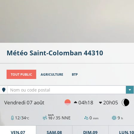
Météo
Saint-Colomban
44310
13°C
TOUT PUBLIC
AGRICULTURE
BTP
Ville sélectionnée
Nom ou code postal
9°C
Vendredi 07 août
04h18
20h05
11°C
13°C
km/h
12
/
34
35
NNE
0
9
10 /
°C
mm
h
VEN.07
SAM.08
DIM.09
LUN.10