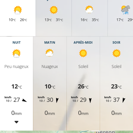
11°C
14°C
10
26
13
31
16
35
17
29
°C
°C
°C
°C
°C
°C
°C
NUIT
MATIN
APRÈS-MIDI
SOIR
12°C
Peu nuageux
Nuageux
Soleil
Soleil
11°C
12
10
26
23
°C
°C
°C
°C
°C
km/h
km/h
km/h
km/h
27
30
29
37
10 /
10 /
10 /
10 /
0
0
0
0
mm
mm
mm
mm
12°C