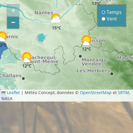
13°C
+
Temps
Vent
−
15°C
2°C
12°C
12°C
Leaflet
|
Météo Concept, données ©
OpenStreetMap
et
SRTM
,
NASA