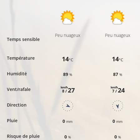
Peu nuageux
Peu nuageux
Temps sensible
14
14
Température
°C
°C
Humidité
89
87
%
%
km/h
km/h
27
24
Vent/rafale
8 /
7 /
Direction
Pluie
0
0
mm
mm
Risque de pluie
0
0
%
%