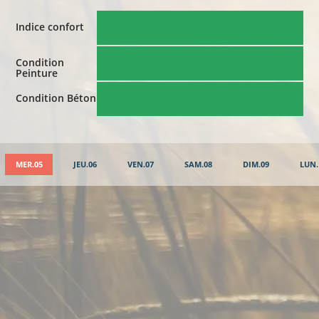
Indice confort
Condition
Peinture
Condition Béton
MER.05
JEU.06
VEN.07
SAM.08
DIM.09
LUN.