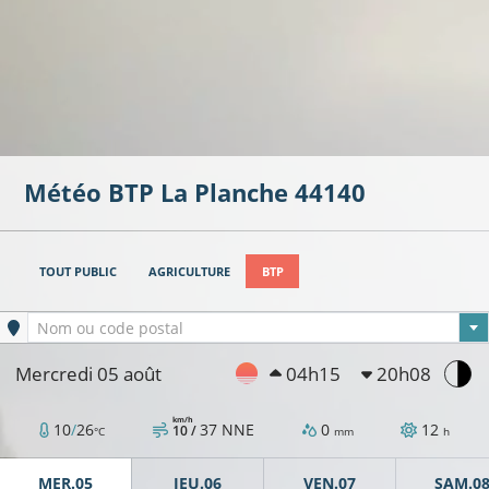
Météo BTP
La Planche
44140
16°C
TOUT PUBLIC
AGRICULTURE
BTP
Ville sélectionnée
Nom ou code postal
12°C
Mercredi 05 août
04h15
20h08
10°C
10°C
km/h
10
/
26
37
NNE
0
12
10 /
°C
mm
h
MER.05
JEU.06
VEN.07
SAM.0