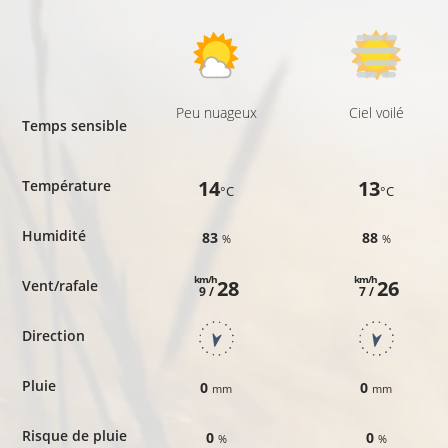
Peu nuageux
Ciel voilé
Temps sensible
14
13
Température
°C
°C
Humidité
83
88
%
%
km/h
km/h
28
26
Vent/rafale
9 /
7 /
Direction
Pluie
0
0
mm
mm
Risque de pluie
0
0
%
%