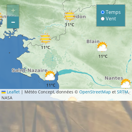
+
Temps
Vent
−
11°C
C
11°C
11°C
11°C
Leaflet
|
Météo Concept, données ©
OpenStreetMap
et
SRTM
,
15°C
NASA
12°C
12°C