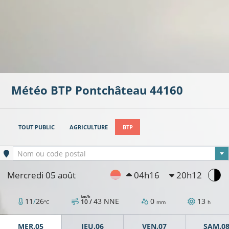
Météo BTP
Pontchâteau
44160
TOUT PUBLIC
AGRICULTURE
BTP
Ville sélectionnée
Nom ou code postal
Mercredi 05 août
04h16
20h12
km/h
11
/
26
43
NNE
0
13
10 /
°C
mm
h
MER.05
JEU.06
VEN.07
SAM.0
16°C