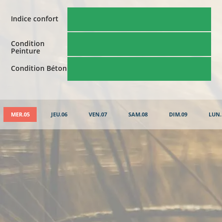
Indice confort
Condition
Peinture
Condition Béton
MER.05
JEU.06
VEN.07
SAM.08
DIM.09
LUN.