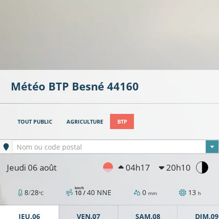
Météo BTP
Besné
44160
TOUT PUBLIC
AGRICULTURE
BTP
Ville sélectionnée
Nom ou code postal
Jeudi 06 août
04h17
20h10
km/h
8
/
28
40
NNE
0
13
10 /
°C
mm
h
13°C
JEU.06
VEN.07
SAM.08
DIM.09