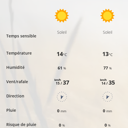
Soleil
Soleil
Temps sensible
14
13
Température
°C
°C
Humidité
61
77
%
%
km/h
km/h
37
35
Vent/rafale
15 /
14 /
Direction
Pluie
0
0
mm
mm
Risque de pluie
0
0
%
%