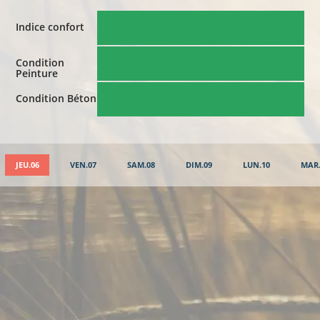
Indice confort
Condition
Peinture
Condition Béton
JEU.06
VEN.07
SAM.08
DIM.09
LUN.10
MAR