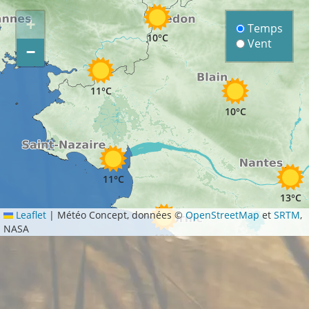
+
Temps
10°C
Vent
−
11°C
10°C
11°C
13°C
Leaflet
|
Météo Concept, données ©
OpenStreetMap
et
SRTM
,
NASA
12°C
12°C