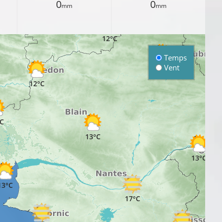
0
0
mm
mm
12°C
Temps
14°C
Vent
12°C
C
13°C
13°C
13°C
17°C