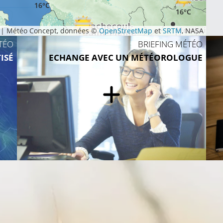
16°C
16°C
|
Météo Concept, données ©
OpenStreetMap
et
SRTM
, NASA
15°C
TÉO
BRIEFING MÉTÉO
ISÉ
ECHANGE AVEC UN MÉTÉOROLOGUE