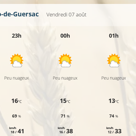
o-de-Guersac
Vendredi 07 août
23h
00h
01h
Peu nuageux
Peu nuageux
Peu nuageux
16
15
13
°C
°C
°C
69
71
74
%
%
%
km/h
km/h
km/h
41
38
33
18 /
16 /
12 /