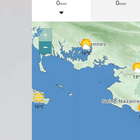
0
0
mm
mm
11°C
13°C
+
16°C
−
16°C
13°
16°C