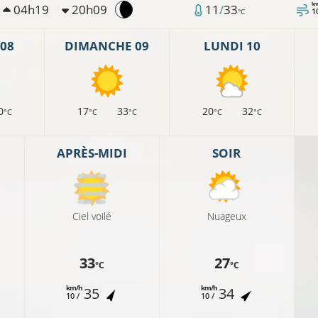
km
04h19
20h09
11
/
33
1
°C
08
DIMANCHE 09
LUNDI 10
12°C
0
17
33
20
32
°C
°C
°C
°C
°C
10°C
12°C
APRÈS-MIDI
SOIR
14°C
Ciel voilé
Nuageux
10°C
33
27
14°C
15°C
°C
°C
km/h
km/h
35
34
10 /
10 /