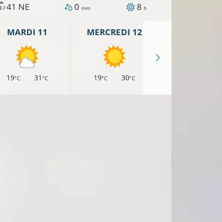
/h
41
NE
0
8
0 /
mm
h
MARDI 11
MERCREDI 12
JEUDI 13
19
31
19
30
17
29
°C
°C
°C
°C
°C
°