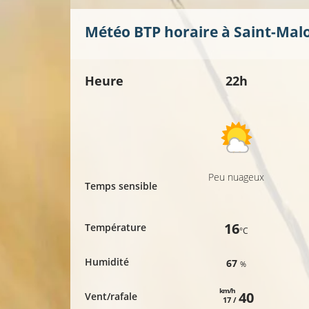
Météo BTP horaire à
Saint-Mal
Heure
22h
Peu nuageux
Temps sensible
16
Température
°C
Humidité
67
%
km/h
40
Vent/rafale
17 /