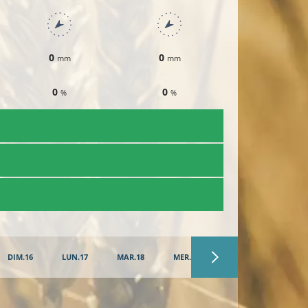
0
0
0
mm
mm
mm
0
0
0
%
%
%
DIM.16
LUN.17
MAR.18
MER.19
JEU.20