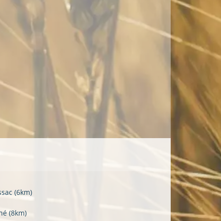
ssac
(6km)
né
(8km)