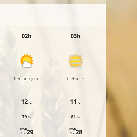
02h
03h
04h
Peu nuageux
Ciel voilé
Ciel voilé
12
11
11
°C
°C
°C
79
81
80
%
%
%
km/h
km/h
km/h
29
28
27
9 /
9 /
9 /