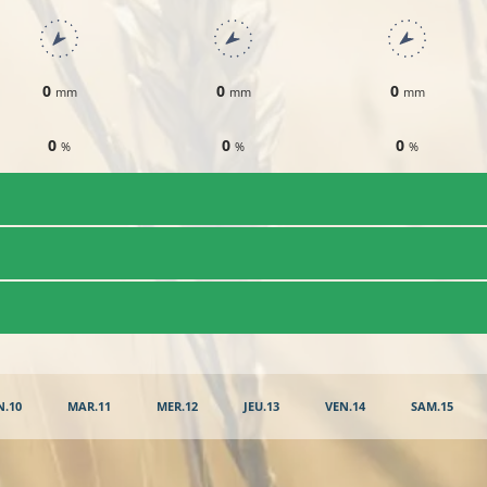
0
0
0
mm
mm
mm
0
0
0
%
%
%
N.10
MAR.11
MER.12
JEU.13
VEN.14
SAM.15