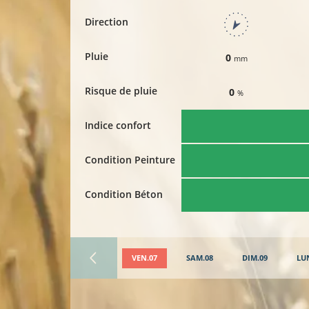
Direction
Pluie
0
mm
Risque de pluie
0
%
Indice confort
Condition Peinture
Condition Béton
VEN.07
SAM.08
DIM.09
LU