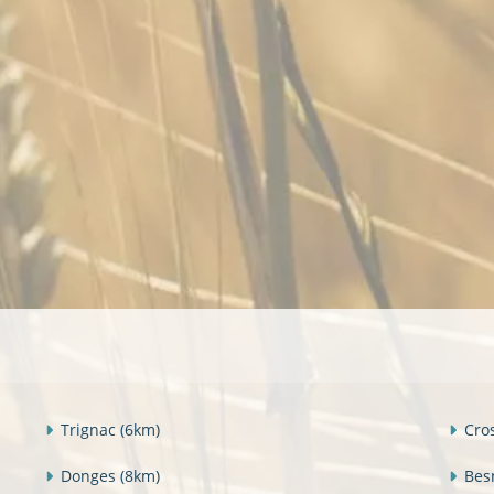
Trignac
(6km)
Cro
Donges
(8km)
Bes