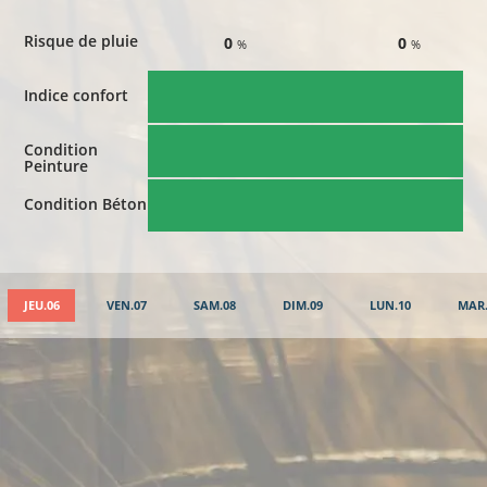
Risque de pluie
0
0
%
%
Indice confort
Condition
Peinture
Condition Béton
JEU.06
VEN.07
SAM.08
DIM.09
LUN.10
MAR