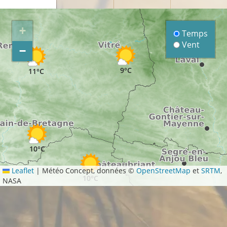
9°C
+
Temps
Vent
−
9°C
11°C
10°C
Leaflet
|
Météo Concept, données ©
OpenStreetMap
et
SRTM
,
10°C
NASA