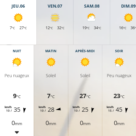
JEU.06
VEN.07
SAM.08
DIM.09
7
27
12
32
19
34
16
36
°C
°C
°C
°C
°C
°C
°C
NUIT
MATIN
APRÈS-MIDI
SOIR
Peu nuageux
Soleil
Soleil
Peu nuageux
9
7
27
23
°C
°C
°C
°C
km/h
km/h
km/h
km/h
35
28
25
45
10 /
10 /
10 /
15 /
0
0
0
0
mm
mm
mm
mm
9°C