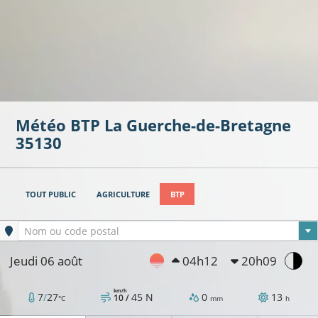
Météo BTP
La Guerche-de-Bretagne
35130
TOUT PUBLIC
AGRICULTURE
BTP
Ville sélectionnée
Nom ou code postal
Jeudi 06 août
04h12
20h09
km/h
7
/
27
45
N
0
13
10 /
°C
mm
h