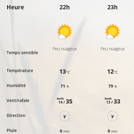
Heure
22h
23h
Peu nuageux
Peu nuageux
Temps sensible
13
12
Température
°C
°C
Humidité
71
79
%
%
km/h
km/h
35
33
Vent/rafale
14 /
13 /
Direction
Pluie
0
0
mm
mm