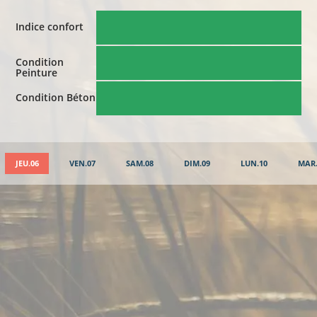
Indice confort
Condition
Peinture
Condition Béton
JEU.06
VEN.07
SAM.08
DIM.09
LUN.10
MAR