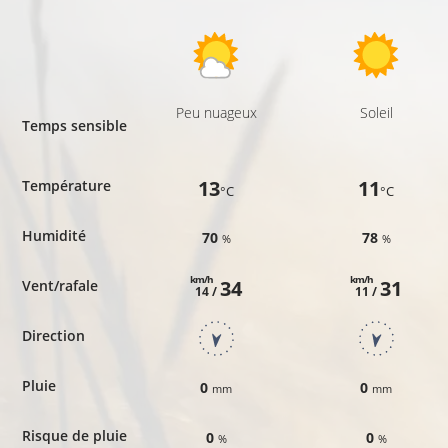
Peu nuageux
Soleil
Temps sensible
13
11
Température
°C
°C
Humidité
70
78
%
%
km/h
km/h
34
31
Vent/rafale
14 /
11 /
Direction
Pluie
0
0
mm
mm
Risque de pluie
0
0
%
%