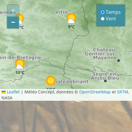
+
Temps
Vent
−
9°C
11°C
10°C
10°C
Leaflet
|
Météo Concept, données ©
OpenStreetMap
et
SRTM
,
NASA
10°C