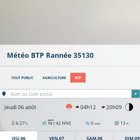
Météo BTP
Rannée
35130
TOUT PUBLIC
AGRICULTURE
BTP
Ville sélectionnée
Nom ou code postal
Jeudi 06 août
04h12
20h09
km/h
6
/
27
42
NNE
0
13
10 /
°C
mm
h
JEU.06
VEN.07
SAM.08
DIM.09