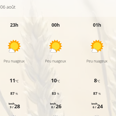
 06 août
23h
00h
01h
Peu nuageux
Peu nuageux
Peu nuageux
11
10
8
°C
°C
°C
87
83
87
%
%
%
km/h
km/h
km/h
28
26
24
9 /
8 /
6 /