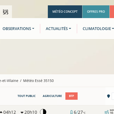
MÉTÉO CONCEPT
OFFRES PRO
OBSERVATIONS
ACTUALITÉS
CLIMATOLOGIE
le-et-Vilaine
Météo Essé 35150
Vi
TOUT PUBLIC
AGRICULTURE
BTP
km/h
04h12
20h10
6
/
27
10
°C