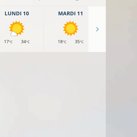
LUNDI 10
MARDI 11
MERCREDI 
17
34
18
35
17
33
°C
°C
°C
°C
°C
°