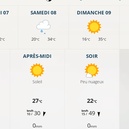
 07
SAMEDI 08
DIMANCHE 09
2
20
34
16
35
°C
°C
°C
°C
°C
APRÈS-MIDI
SOIR
Soleil
Peu nuageux
27
22
°C
°C
km/h
km/h
30
49
10 /
15 /
0
0
mm
mm