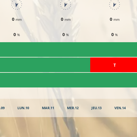
0
0
0
mm
mm
mm
0
0
0
%
%
%
​T
.09
LUN.10
MAR.11
MER.12
JEU.13
VEN.14