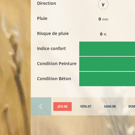
Direction
Pluie
0
mm
Risque de pluie
0
%
Indice confort
Condition Peinture
Condition Béton
JEU.06
VEN.07
SAM.08
DIM