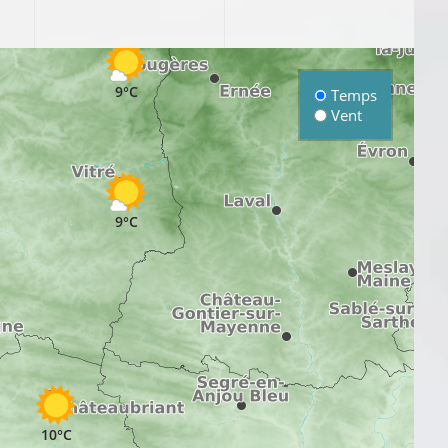
9°C
Temps
Vent
9°C
10°C