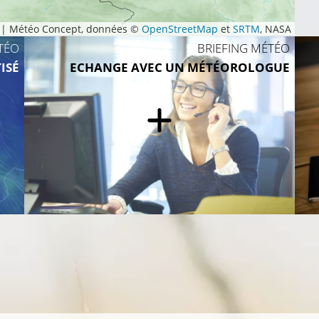
|
Météo Concept, données ©
OpenStreetMap
et
SRTM
, NASA
TÉO
BRIEFING MÉTÉO
ISÉ
ECHANGE AVEC UN MÉTÉOROLOGUE
10°C
°C
12°C