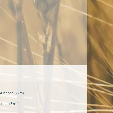
é-Chancé
(7km)
ësmes
(8km)