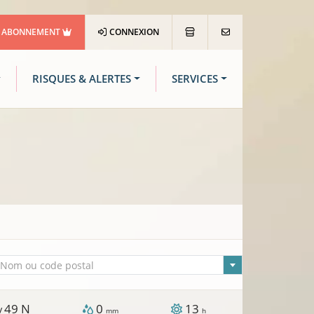
ABONNEMENT
CONNEXION
RISQUES & ALERTES
SERVICES
lle sélectionnée
Nom ou code postal
49
N
0
13
 /
mm
h