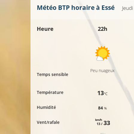
Météo BTP horaire à
Essé
Jeudi
Heure
22h
Peu nuageux
Temps sensible
13
Température
°C
Humidité
84
%
km/h
33
Vent/rafale
13 /