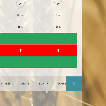
0
0
0
mm
mm
mm
0
0
0
%
%
%
​T
​T
​T
SAM.15
DIM.16
LUN.17
MAR.18
MER.19