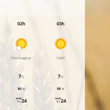
02h
03h
04h
Peu nuageux
Soleil
Soleil
7
7
6
°C
°C
°C
86
86
88
%
%
%
km/h
km/h
km/h
24
24
23
7 /
7 /
6 /