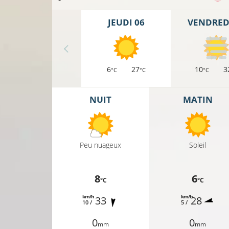
JEUDI 06
VENDREDI
6
27
10
3
°C
°C
°C
NUIT
MATIN
Peu nuageux
Soleil
8
6
°C
°C
13°C
km/h
km/h
33
28
10 /
5 /
0
0
mm
mm