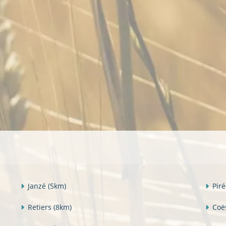
Janzé
(5km)
Pir
Retiers
(8km)
Co