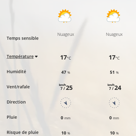
Nuageux
Nuageux
Temps sensible
17
17
Température
°C
°C
Humidité
47
51
%
%
km/h
km/h
25
24
Vent/rafale
7 /
7 /
Direction
Pluie
0
0
mm
mm
Risque de pluie
10
10
%
%