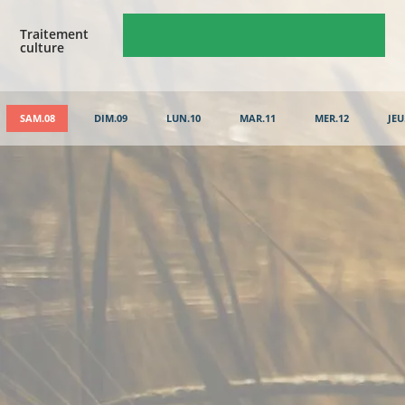
Traitement
culture
SAM.08
DIM.09
LUN.10
MAR.11
MER.12
JEU