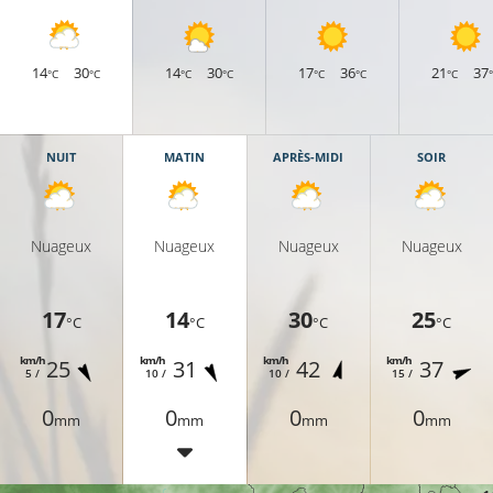
14
30
14
30
17
36
21
37
°C
°C
°C
°C
°C
°C
°C
NUIT
MATIN
APRÈS-MIDI
SOIR
C
Nuageux
Nuageux
Nuageux
Nuageux
15°C
17°C
17
14
30
25
°C
°C
°C
°C
14°C
km/h
km/h
km/h
km/h
25
31
42
37
5 /
10 /
10 /
15 /
0
0
0
0
mm
mm
mm
mm
15°C