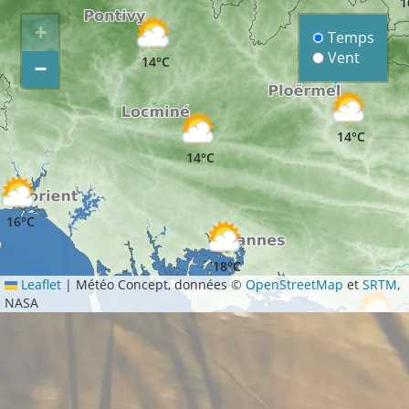
1
+
Temps
Vent
14°C
−
14°C
14°C
16°C
18°C
Leaflet
|
Météo Concept, données ©
OpenStreetMap
et
SRTM
,
NASA
16°C