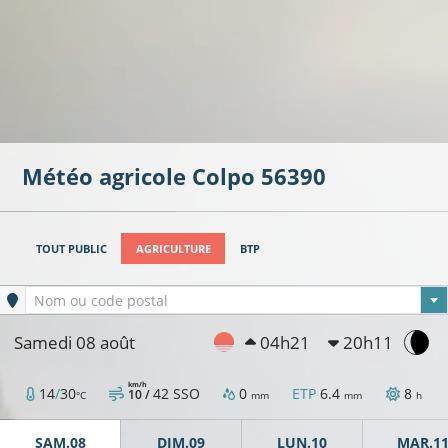
Météo agricole
Colpo
56390
TOUT PUBLIC
AGRICULTURE
BTP
Ville sélectionnée
Nom ou code postal
Samedi 08 août
04h21
20h11
km/h
14
/
30
42
SSO
0
ETP
6.4
8
10 /
°C
mm
mm
h
SAM.08
DIM.09
LUN.10
MAR.1