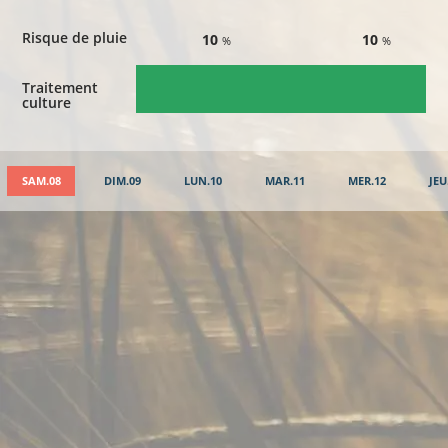
Risque de pluie
10
10
%
%
Traitement
culture
SAM.08
DIM.09
LUN.10
MAR.11
MER.12
JEU