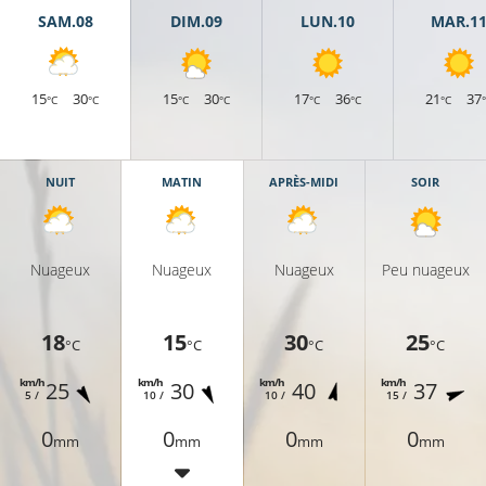
SAM.08
DIM.09
LUN.10
MAR.1
15
30
15
30
17
36
21
37
°C
°C
°C
°C
°C
°C
°C
NUIT
MATIN
APRÈS-MIDI
SOIR
Nuageux
Nuageux
Nuageux
Peu nuageux
15°C
17°C
18
15
30
25
°C
°C
°C
°C
14°C
km/h
km/h
km/h
km/h
25
30
40
37
5 /
10 /
10 /
15 /
0
0
0
0
mm
mm
mm
mm
15°C