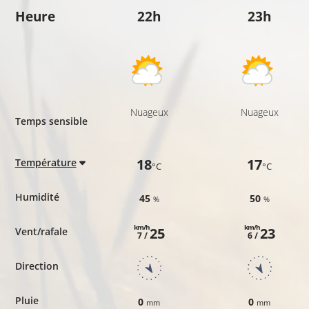
Heure
22h
23h
Nuageux
Nuageux
Temps sensible
18
17
Température
°C
°C
Humidité
45
50
%
%
km/h
km/h
25
23
Vent/rafale
7 /
6 /
Direction
Pluie
0
0
mm
mm