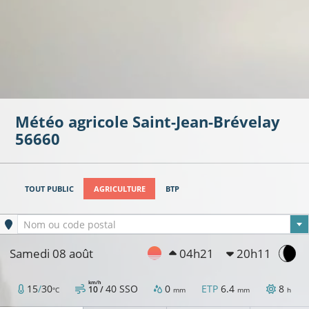
Météo agricole
Saint-Jean-Brévelay
56660
TOUT PUBLIC
AGRICULTURE
BTP
Ville sélectionnée
Nom ou code postal
Samedi 08 août
04h21
20h11
km/h
15
/
30
40
SSO
0
ETP
6.4
8
10 /
°C
mm
mm
h