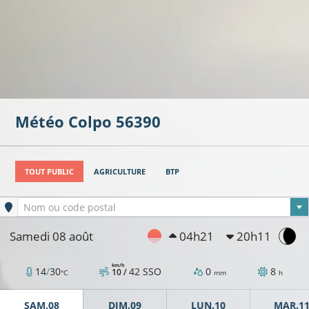
Météo
Colpo
56390
TOUT PUBLIC
AGRICULTURE
BTP
Ville sélectionnée
Nom ou code postal
Samedi 08 août
04h21
20h11
km/h
14
/
30
42
SSO
0
8
10 /
°C
mm
h
SAM.08
DIM.09
LUN.10
MAR.1