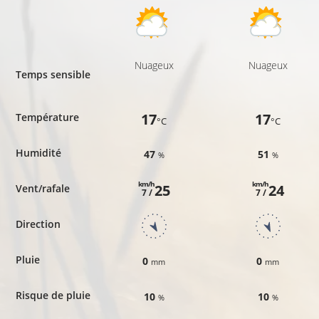
Nuageux
Nuageux
Temps sensible
17
17
Température
°C
°C
Humidité
47
51
%
%
km/h
km/h
25
24
Vent/rafale
7 /
7 /
Direction
Pluie
0
0
mm
mm
Risque de pluie
10
10
%
%