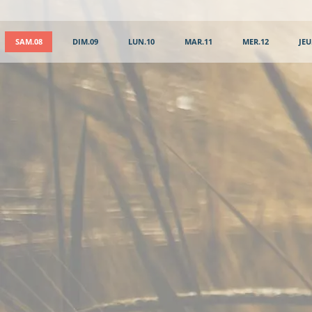
SAM.08
DIM.09
LUN.10
MAR.11
MER.12
JEU