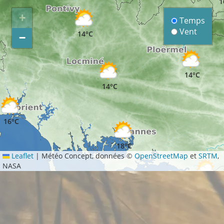
1
+
Temps
Vent
14°C
−
14°C
14°C
16°C
18°C
Leaflet
|
Météo Concept, données ©
OpenStreetMap
et
SRTM
,
NASA
16°C