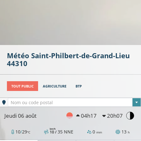
Météo
Saint-Philbert-de-Grand-Lieu
44310
18°C
TOUT PUBLIC
AGRICULTURE
BTP
Ville sélectionnée
Nom ou code postal
Jeudi 06 août
04h17
20h07
18°C
18°C
km/h
10
/
29
35
NNE
0
13
10 /
°C
mm
h
21°C