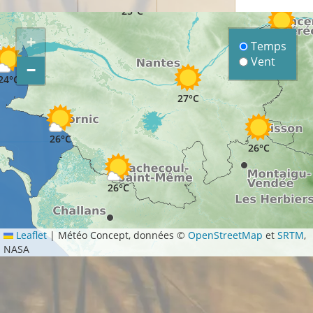
25°C
+
25°C
Temps
Vent
−
24°C
27°C
26°C
26°C
26°C
Leaflet
|
Météo Concept, données ©
OpenStreetMap
et
SRTM
,
NASA