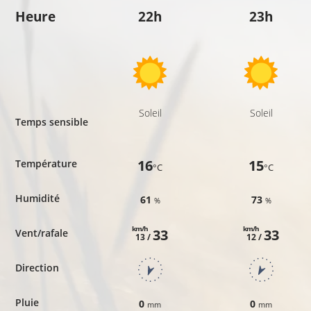
Heure
22h
23h
Soleil
Soleil
Temps sensible
16
15
Température
°C
°C
Humidité
61
73
%
%
km/h
km/h
33
33
Vent/rafale
13 /
12 /
Direction
Pluie
0
0
mm
mm