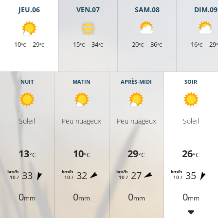
JEU.06
VEN.07
SAM.08
DIM.09
19°C
10
29
15
34
20
36
16
29
°C
°C
°C
°C
°C
°C
°C
22°C
22°C
NUIT
MATIN
APRÈS-MIDI
SOIR
Soleil
Peu nuageux
Peu nuageux
Soleil
23°C
13
10
29
26
°C
°C
°C
°C
24°C
km/h
km/h
km/h
km/h
33
32
27
35
24°C
10 /
10 /
10 /
10 /
0
0
0
0
mm
mm
mm
mm
°C