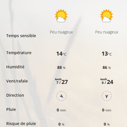
Peu nuageux
Peu nuageux
Temps sensible
14
13
Température
°C
°C
Humidité
88
86
%
%
km/h
km/h
27
24
Vent/rafale
7 /
6 /
Direction
Pluie
0
0
mm
mm
Risque de pluie
0
0
%
%