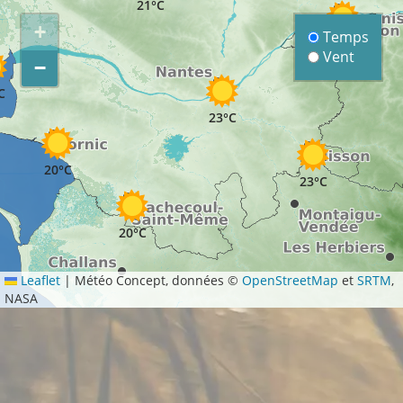
21°C
+
Temps
23°C
Vent
−
C
23°C
20°C
23°C
20°C
Leaflet
|
Météo Concept, données ©
OpenStreetMap
et
SRTM
,
NASA