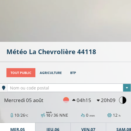
Météo
La Chevrolière
44118
TOUT PUBLIC
AGRICULTURE
BTP
17°C
Ville sélectionnée
Nom ou code postal
Mercredi 05 août
04h15
20h09
16°C
16°C
km/h
10
/
26
36
NNE
0
12
10 /
°C
mm
h
18°C
MER.05
JEU.06
VEN.07
SAM.0