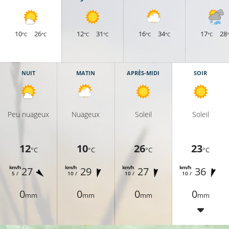
17°C
10
26
12
31
16
34
17
28
°C
°C
°C
°C
°C
°C
°C
19°C
20°C
NUIT
MATIN
APRÈS-MIDI
SOIR
Peu nuageux
Nuageux
Soleil
Soleil
20°C
12
10
26
23
°C
°C
°C
°C
20°C
km/h
km/h
km/h
km/h
27
29
27
36
5 /
10 /
10 /
10 /
21°C
0
0
0
0
mm
mm
mm
mm