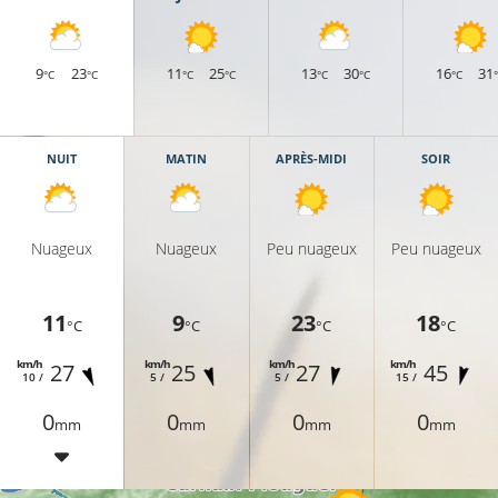
9
23
11
25
13
30
16
31
°C
°C
°C
°C
°C
°C
°C
NUIT
MATIN
APRÈS-MIDI
SOIR
Nuageux
Nuageux
Peu nuageux
Peu nuageux
13°C
11
9
23
18
°C
°C
°C
°C
11°C
km/h
km/h
km/h
km/h
27
25
27
45
10 /
5 /
5 /
15 /
0
0
0
0
mm
mm
mm
mm
11°C