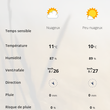
Nuageux
Peu nuageux
Temps sensible
11
10
Température
°C
°C
Humidité
87
89
%
%
km/h
km/h
26
27
Vent/rafale
8 /
9 /
Direction
Pluie
0
0
mm
mm
Risque de pluie
0
0
%
%