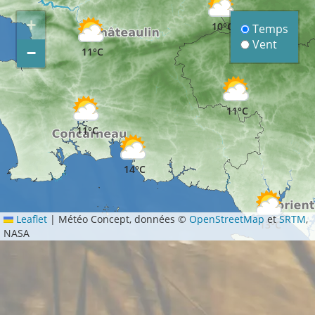
+
10°C
Temps
Vent
−
11°C
11°C
11°C
14°C
Leaflet
|
Météo Concept, données ©
OpenStreetMap
et
SRTM
,
13°C
NASA