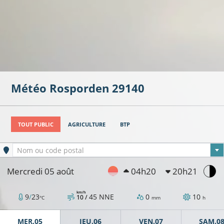
Météo
Rosporden
29140
TOUT PUBLIC
AGRICULTURE
BTP
Ville sélectionnée
Nom ou code postal
Mercredi 05 août
04h20
20h21
km/h
9
/
23
45
NNE
0
10
10 /
°C
mm
h
MER.05
JEU.06
VEN.07
SAM.0