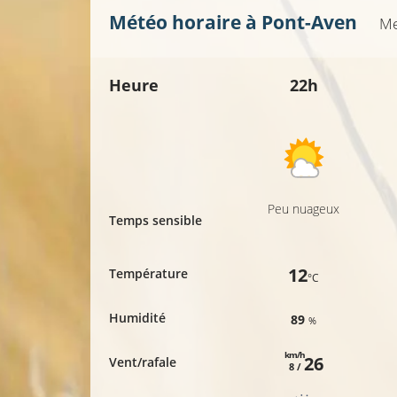
Météo horaire à
Pont-Aven
Me
Heure
22h
Peu nuageux
Temps sensible
12
Température
°C
Humidité
89
%
km/h
26
Vent/rafale
8 /