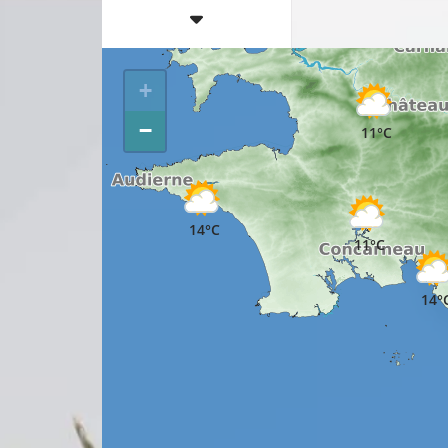
15°C
+
−
11°C
14°C
11°C
14°