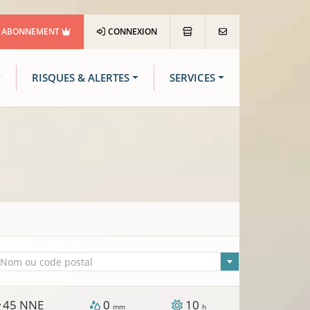
ABONNEMENT
CONNEXION
RISQUES & ALERTES
SERVICES
lle sélectionnée
Nom ou code postal
45
NNE
0
10
/
mm
h