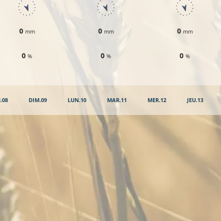
0
0
0
mm
mm
mm
0
0
0
%
%
%
.08
DIM.09
LUN.10
MAR.11
MER.12
JEU.13