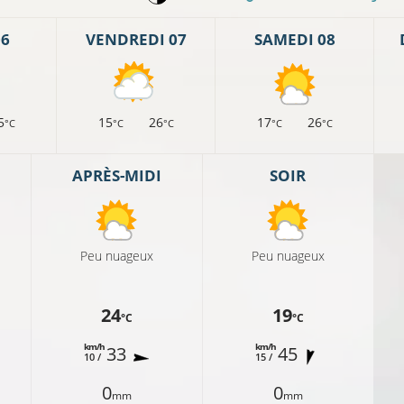
06
VENDREDI 07
SAMEDI 08
5
15
26
17
26
°C
°C
°C
°C
°C
APRÈS-MIDI
SOIR
Peu nuageux
13°C
Peu nuageux
24
19
°C
°C
11°C
11°C
km/h
km/h
33
45
10 /
15 /
14°C
0
0
mm
mm