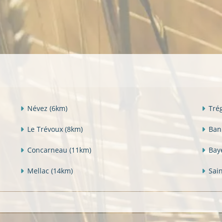
Névez
(6km)
Tré
Le Trévoux
(8km)
Ban
Concarneau
(11km)
Bay
Mellac
(14km)
Sai