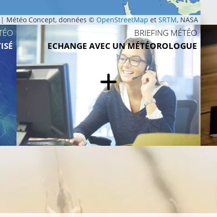
|
Météo Concept, données ©
OpenStreetMap
et
SRTM
, NASA
TÉO
BRIEFING MÉTÉO
ISÉ
ECHANGE AVEC UN MÉTÉOROLOGUE
14°C