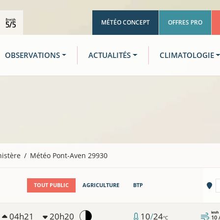
MÉTÉO CONCEPT
OFFRES PRO
OBSERVATIONS
ACTUALITÉS
CLIMATOLOGIE
nistère
Météo Pont-Aven 29930
Vi
TOUT PUBLIC
AGRICULTURE
BTP
km/h
04h21
20h20
10
/
24
10 
°C