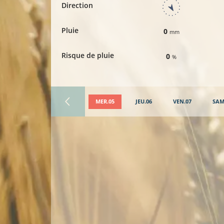
Direction
Pluie
0
mm
Risque de pluie
0
%
MER.05
JEU.06
VEN.07
SAM