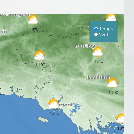
11°C
11°C
Temps
10°C
Vent
11°C
11°C
C
11°C
13°C
13°C