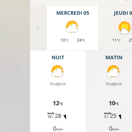
MERCREDI 05
JEUDI 
10
24
11
2
°C
°C
°C
NUIT
MATIN
Nuageux
Nuageux
12
10
°C
°C
15°C
km/h
km/h
28
25
10 /
5 /
0
0
7°C
mm
mm