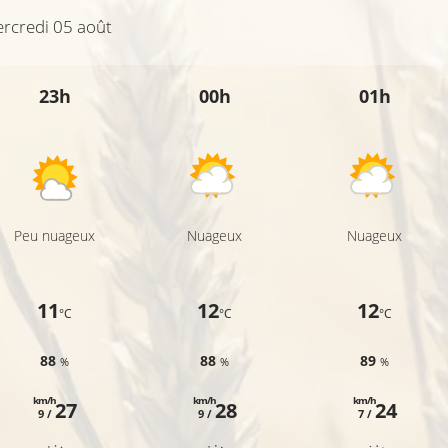
rcredi 05 août
23h
00h
01h
Peu nuageux
Nuageux
Nuageux
11
12
12
°C
°C
°C
88
88
89
%
%
%
km/h
km/h
km/h
27
28
24
9 /
9 /
7 /