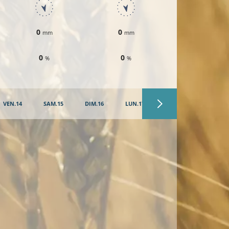
0
0
0
mm
mm
mm
0
0
10
%
%
%
VEN.14
SAM.15
DIM.16
LUN.17
MAR.18