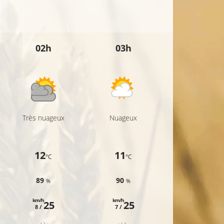
02h
03h
04h
Très nuageux
Nuageux
Nuageux
12
11
12
°C
°C
°C
89
90
89
%
%
%
km/h
km/h
km/h
25
25
24
8 /
7 /
7 /