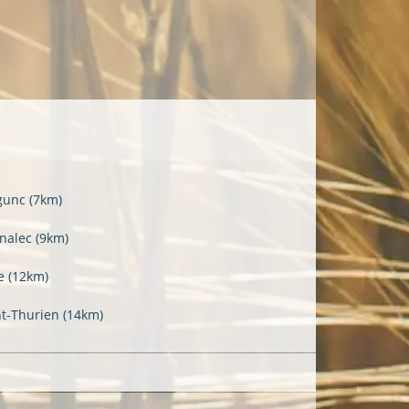
gunc
(7km)
nalec
(9km)
e
(12km)
nt-Thurien
(14km)