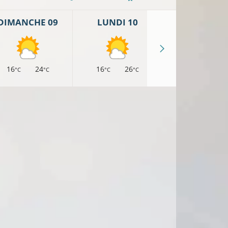
DIMANCHE 09
LUNDI 10
MARDI 11
16
24
16
26
18
26
°C
°C
°C
°C
°C
°
16°C
12°C
13°C