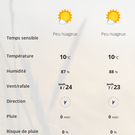
Peu nuageux
Peu nuageux
Temps sensible
10
10
Température
°C
°C
Humidité
87
88
%
%
km/h
km/h
24
23
Vent/rafale
8 /
7 /
Direction
Pluie
0
0
mm
mm
Risque de pluie
0
0
%
%