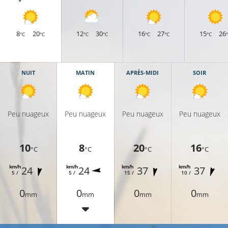
8
20
12
30
16
27
15
26
°C
°C
°C
°C
°C
°C
°C
NUIT
MATIN
APRÈS-MIDI
SOIR
Peu nuageux
Peu nuageux
Peu nuageux
Peu nuageux
10
8
20
16
°C
°C
°C
°C
km/h
km/h
km/h
km/h
24
24
37
37
5 /
5 /
15 /
10 /
0
0
0
0
mm
mm
mm
mm