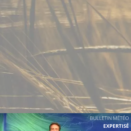
10°C
9°C
15°C
13°C
BULLETIN MÉTÉO
14°C
EXPERTISÉ