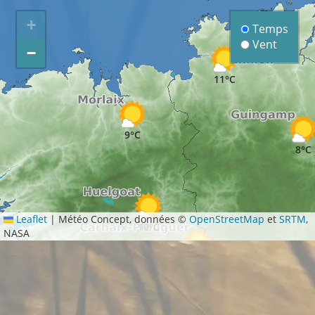
+
Temps
Vent
−
11°C
9°C
8°C
Leaflet
|
Météo Concept, données ©
OpenStreetMap
et
SRTM
,
10°C
NASA
8°C
8°C