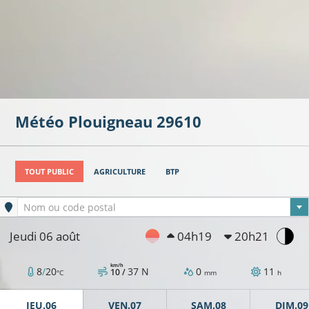
Météo
Plouigneau
29610
TOUT PUBLIC
AGRICULTURE
BTP
Ville sélectionnée
Nom ou code postal
Jeudi 06 août
04h19
20h21
km/h
8
/
20
37
N
0
11
10 /
°C
mm
h
JEU.06
VEN.07
SAM.08
DIM.09