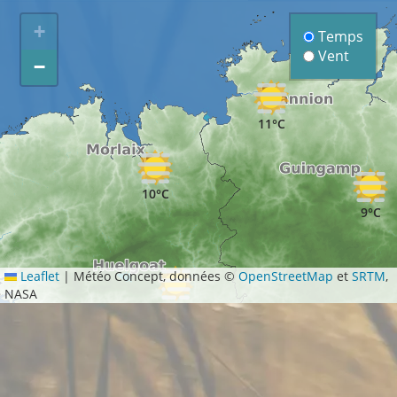
+
Temps
Vent
−
11°C
10°C
9°C
Leaflet
|
Météo Concept, données ©
OpenStreetMap
et
SRTM
,
NASA
10°C
11°C
11°C