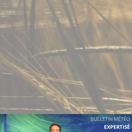
13°C
11°C
17°C
14°C
BULLETIN MÉTÉO
EXPERTISÉ