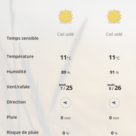
Ciel voilé
Ciel voilé
Temps sensible
11
11
Température
°C
°C
Humidité
89
91
%
%
km/h
km/h
25
26
Vent/rafale
7 /
8 /
Direction
Pluie
0
0
mm
mm
Risque de pluie
0
0
%
%