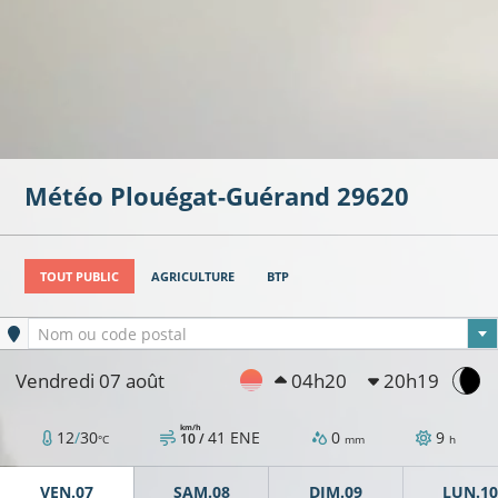
Météo
Plouégat-Guérand
29620
TOUT PUBLIC
AGRICULTURE
BTP
Ville sélectionnée
Nom ou code postal
Vendredi 07 août
04h20
20h19
km/h
12
/
30
41
ENE
0
9
10 /
°C
mm
h
VEN.07
SAM.08
DIM.09
LUN.10