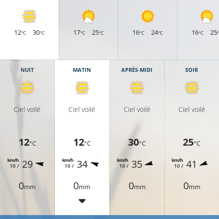
12
30
17
25
16
24
16
25
°C
°C
°C
°C
°C
°C
°C
NUIT
MATIN
APRÈS-MIDI
SOIR
Ciel voilé
Ciel voilé
Ciel voilé
Ciel voilé
12
12
30
25
°C
°C
°C
°C
km/h
km/h
km/h
km/h
29
34
35
41
10 /
10 /
10 /
10 /
0
0
0
0
mm
mm
mm
mm