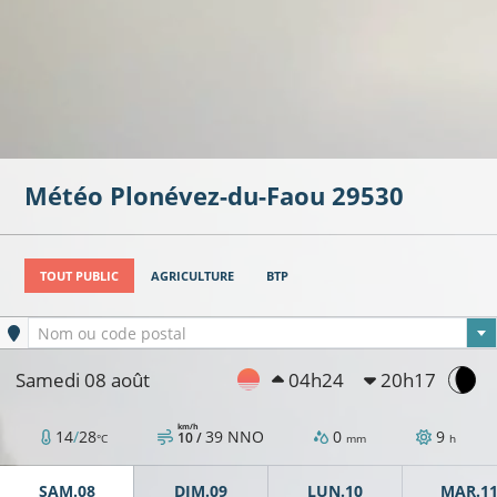
Météo
Plonévez-du-Faou
29530
TOUT PUBLIC
AGRICULTURE
BTP
Ville sélectionnée
Nom ou code postal
Samedi 08 août
04h24
20h17
km/h
14
/
28
39
NNO
0
9
10 /
°C
mm
h
SAM.08
DIM.09
LUN.10
MAR.1