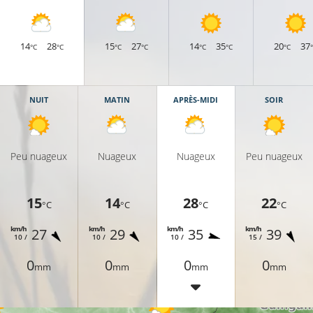
14
28
15
27
14
35
20
37
°C
°C
°C
°C
°C
°C
°C
NUIT
MATIN
APRÈS-MIDI
SOIR
Peu nuageux
Nuageux
Nuageux
Peu nuageux
15
14
28
22
°C
°C
°C
°C
km/h
km/h
km/h
km/h
27
29
35
39
10 /
10 /
10 /
15 /
0
0
0
0
mm
mm
mm
mm
24°C