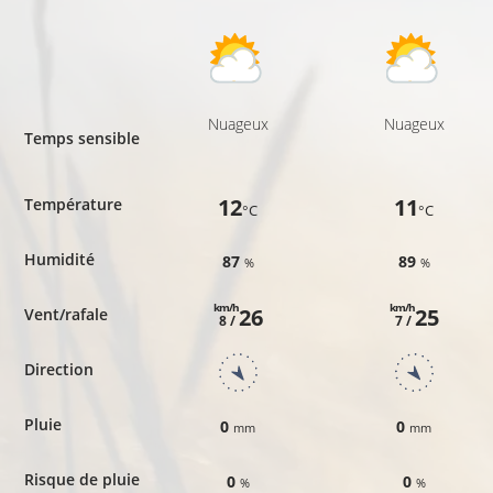
Nuageux
Nuageux
Temps sensible
12
11
Température
°C
°C
Humidité
87
89
%
%
km/h
km/h
26
25
Vent/rafale
8 /
7 /
Direction
Pluie
0
0
mm
mm
Risque de pluie
0
0
%
%