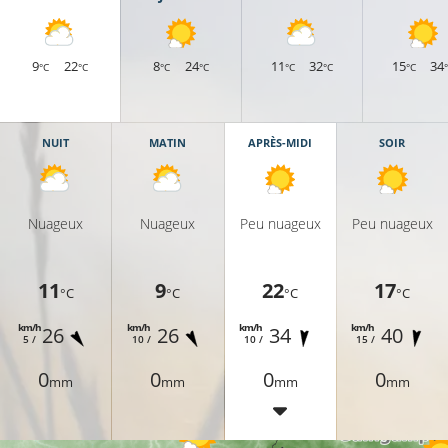
9
22
8
24
11
32
15
34
°C
°C
°C
°C
°C
°C
°C
NUIT
MATIN
APRÈS-MIDI
SOIR
Nuageux
Nuageux
Peu nuageux
Peu nuageux
11
9
22
17
°C
°C
°C
°C
km/h
km/h
km/h
km/h
26
26
34
40
5 /
10 /
10 /
15 /
0
0
0
0
mm
mm
mm
mm
19°C