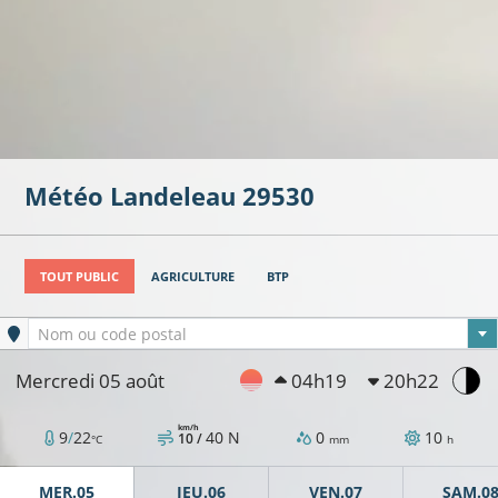
Météo
Landeleau
29530
TOUT PUBLIC
AGRICULTURE
BTP
Ville sélectionnée
Nom ou code postal
Mercredi 05 août
04h19
20h22
km/h
9
/
22
40
N
0
10
10 /
°C
mm
h
MER.05
JEU.06
VEN.07
SAM.0