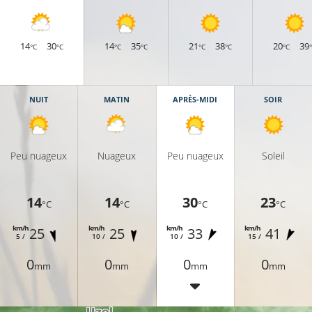
14
30
14
35
21
38
20
39
°C
°C
°C
°C
°C
°C
°C
NUIT
MATIN
APRÈS-MIDI
SOIR
Peu nuageux
Nuageux
Peu nuageux
Soleil
14
14
30
23
°C
°C
°C
°C
km/h
km/h
km/h
km/h
25
25
33
41
5 /
10 /
10 /
15 /
25°C
21°C
0
0
0
0
mm
mm
mm
mm
23°C