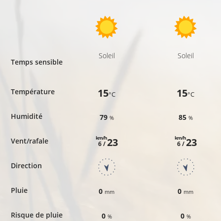
Soleil
Soleil
Temps sensible
15
15
Température
°C
°C
Humidité
79
85
%
%
km/h
km/h
23
23
Vent/rafale
6 /
6 /
Direction
Pluie
0
0
mm
mm
Risque de pluie
0
0
%
%