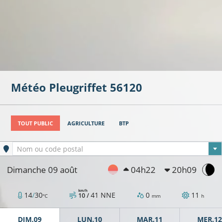
Météo
Pleugriffet
56120
TOUT PUBLIC
AGRICULTURE
BTP
Ville sélectionnée
Nom ou code postal
Dimanche 09 août
04h22
20h09
km/h
14
/
30
41
NNE
0
11
10 /
°C
mm
h
DIM.09
LUN.10
MAR.11
MER.12