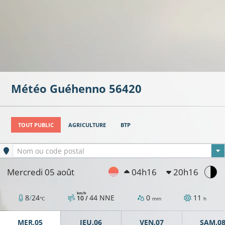
Météo
Guéhenno
56420
TOUT PUBLIC
AGRICULTURE
BTP
Ville sélectionnée
Nom ou code postal
Mercredi 05 août
04h16
20h16
km/h
8
/
24
44
NNE
0
11
10 /
°C
mm
h
MER.05
JEU.06
VEN.07
SAM.0