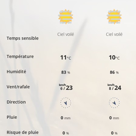
Ciel voilé
Ciel voilé
Temps sensible
11
10
Température
°C
°C
Humidité
83
86
%
%
km/h
km/h
23
24
Vent/rafale
6 /
8 /
Direction
Pluie
0
0
mm
mm
Risque de pluie
0
0
%
%