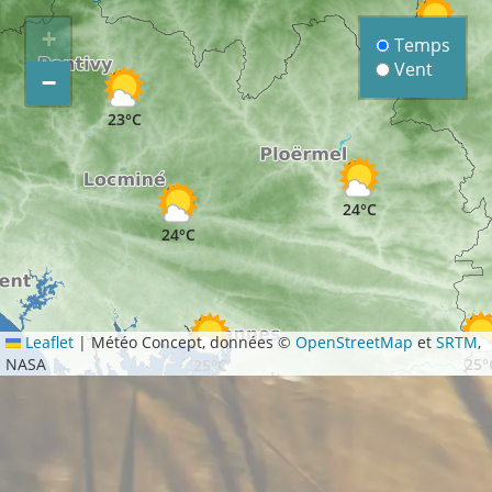
+
Temps
22°C
Vent
−
23°C
24°C
24°C
Leaflet
|
Météo Concept, données ©
OpenStreetMap
et
SRTM
,
NASA
25°
25°C
25°C