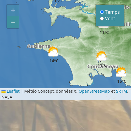
16°C
+
Temps
Vent
−
11°C
14°C
11°C
15°C
Leaflet
|
Météo Concept, données ©
OpenStreetMap
et
SRTM
,
NASA