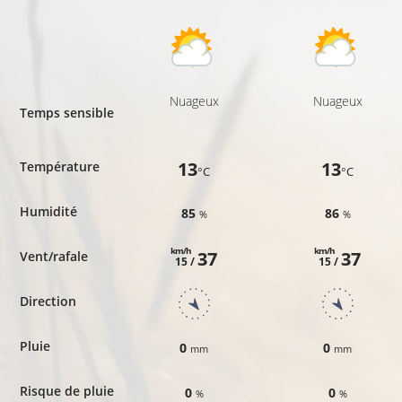
Nuageux
Nuageux
Temps sensible
13
13
Température
°C
°C
Humidité
85
86
%
%
km/h
km/h
37
37
Vent/rafale
15 /
15 /
Direction
Pluie
0
0
mm
mm
Risque de pluie
0
0
%
%