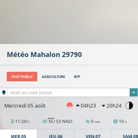
Météo
Mahalon
29790
TOUT PUBLIC
AGRICULTURE
BTP
Ville sélectionnée
Nom ou code postal
Mercredi 05 août
04h23
20h24
km/h
11
/
20
53
NNO
0
10
15 /
°C
mm
h
MER.05
JEU.06
VEN.07
SAM.0