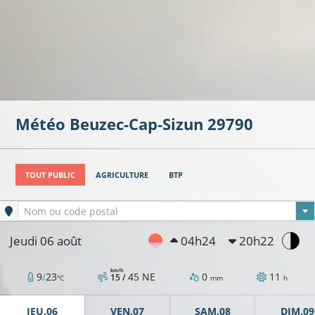
Météo
Beuzec-Cap-Sizun
29790
TOUT PUBLIC
AGRICULTURE
BTP
Ville sélectionnée
Nom ou code postal
Jeudi 06 août
04h24
20h22
km/h
9
/
23
45
NE
0
11
15 /
°C
mm
h
JEU.06
VEN.07
SAM.08
DIM.09