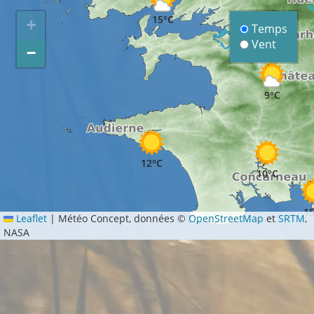
15°C
+
Temps
Vent
−
9°C
12°C
10°C
15
Leaflet
|
Météo Concept, données ©
OpenStreetMap
et
SRTM
,
NASA