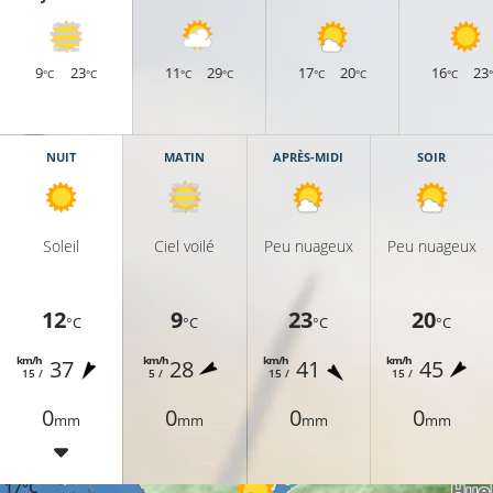
9
23
11
29
17
20
16
23
°C
°C
°C
°C
°C
°C
°C
NUIT
MATIN
APRÈS-MIDI
SOIR
Soleil
Ciel voilé
Peu nuageux
Peu nuageux
12
9
23
20
°C
°C
°C
°C
km/h
km/h
km/h
km/h
37
28
41
45
15 /
5 /
15 /
15 /
12°C
0
0
0
0
mm
mm
mm
mm
17°C