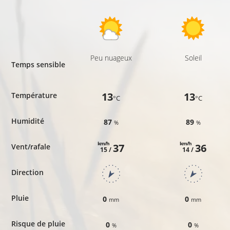
Peu nuageux
Soleil
Temps sensible
13
13
Température
°C
°C
Humidité
87
89
%
%
km/h
km/h
37
36
Vent/rafale
15 /
14 /
Direction
Pluie
0
0
mm
mm
Risque de pluie
0
0
%
%