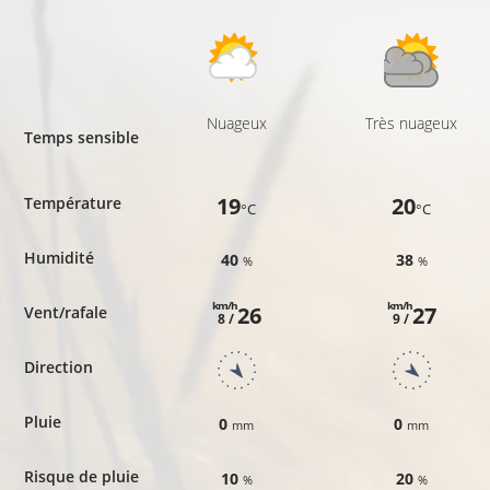
Nuageux
Très nuageux
Temps sensible
19
20
Température
°C
°C
Humidité
40
38
%
%
km/h
km/h
26
27
Vent/rafale
8 /
9 /
Direction
Pluie
0
0
mm
mm
Risque de pluie
10
20
%
%