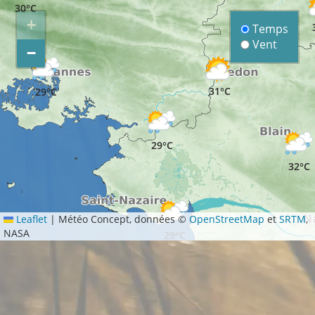
30°C
+
Temps
Vent
−
31°C
29°C
29°C
32°C
Leaflet
|
Météo Concept, données ©
OpenStreetMap
et
SRTM
,
NASA
29°C
29°C