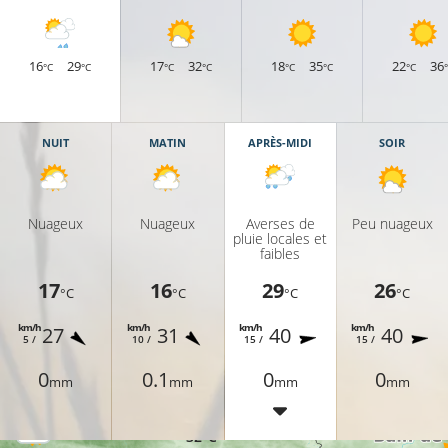
25°C
16
29
17
32
18
35
22
36
°C
°C
°C
°C
°C
°C
°C
25°C
27°C
NUIT
MATIN
APRÈS-MIDI
SOIR
28°C
29°
Nuageux
Nuageux
Averses de
Peu nuageux
pluie locales et
29°C
faibles
17
16
29
26
31°C
°C
°C
°C
°C
km/h
km/h
km/h
km/h
27
31
40
40
5 /
10 /
15 /
15 /
C
0
0.1
0
0
mm
mm
mm
mm
32°C