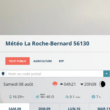
Météo
La Roche-Bernard
56130
TOUT PUBLIC
AGRICULTURE
BTP
Ville sélectionnée
Nom ou code postal
Samedi 08 août
04h21
20h08
km/h
16
/
29
40
O
0.1
7
10 /
°C
mm
h
SAM.08
DIM.09
LUN.10
MAR.1