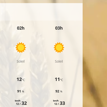
02h
03h
04h
Soleil
Soleil
Soleil
12
11
11
°C
°C
°C
91
92
92
%
%
%
km/h
km/h
km/h
32
33
32
12 /
12 /
12 /