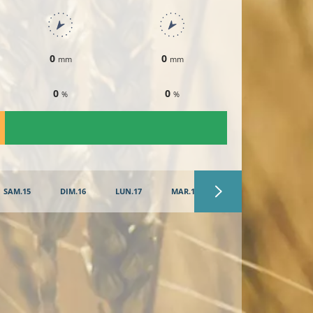
0
0
0
mm
mm
mm
0
0
0
%
%
%
SAM.15
DIM.16
LUN.17
MAR.18
MER.19