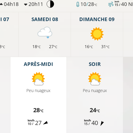
km/h
04h18
20h11
10
/
28
40
N
15 /
°C
 07
SAMEDI 08
DIMANCHE 09
3
18
27
16
31
°C
°C
°C
°C
°C
21°C
APRÈS-MIDI
SOIR
22°C
23°C
Peu nuageux
Peu nuageux
25
28
24
°C
°C
km/h
km/h
27
40
25°C
10 /
15 /