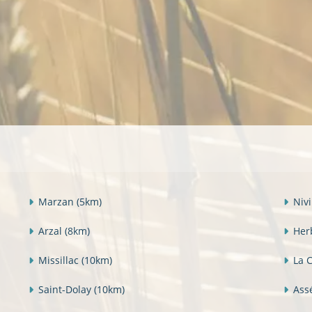
Marzan
(5km)
Nivi
Arzal
(8km)
Her
Missillac
(10km)
La 
Saint-Dolay
(10km)
Ass