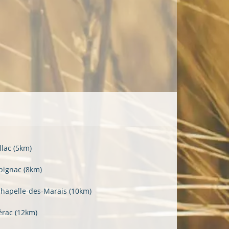
llac
(5km)
bignac
(8km)
Chapelle-des-Marais
(10km)
érac
(12km)