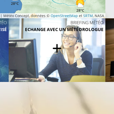
28°C
28°C
|
Météo Concept, données ©
OpenStreetMap
et
SRTM
, NASA
TÉO
BRIEFING MÉTÉO
28°C
29°C
ISÉ
ECHANGE AVEC UN MÉTÉOROLOGUE
29°C