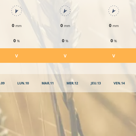
0
0
0
mm
mm
mm
0
0
0
%
%
%
​V
​V
​V
.09
LUN.10
MAR.11
MER.12
JEU.13
VEN.14