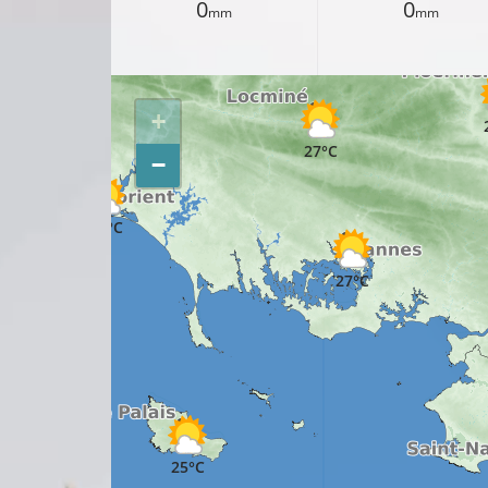
0
0
mm
mm
26°C
25°C
+
27°C
−
24°C
27°C
25°C