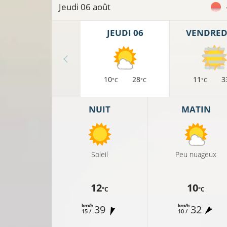
Jeudi 06 août
JEUDI 06
VENDREDI
20°C
10
28
11
3
°C
°C
°C
21°C
NUIT
MATIN
19°C
21°C
Soleil
Peu nuageux
12
10
22°C
24°C
°C
°C
km/h
km/h
39
32
15 /
10 /