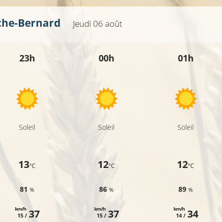
che-Bernard
Jeudi 06 août
23h
00h
01h
Soleil
Soleil
Soleil
13
12
12
°C
°C
°C
81
86
89
%
%
%
km/h
km/h
km/h
37
37
34
15 /
15 /
14 /