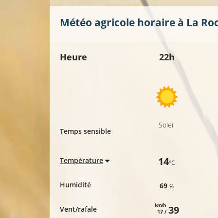
Météo agricole horaire à
La Ro
Heure
22h
Soleil
Temps sensible
14
Température
°C
Humidité
69
%
km/h
39
Vent/rafale
17 /