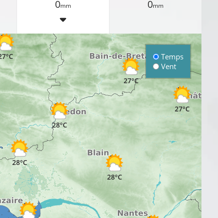
0
0
27
mm
26°C
mm
27°C
Temps
Vent
27°C
27°C
28°C
28°C
28°C
2