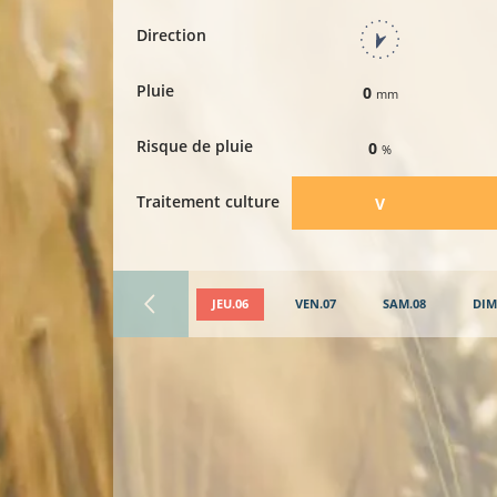
Direction
Pluie
0
mm
Risque de pluie
0
%
Traitement culture
​V
JEU.06
VEN.07
SAM.08
DIM