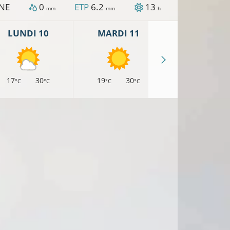
NE
0
ETP
6.2
13
mm
mm
h
LUNDI 10
MARDI 11
MERCREDI 
17
30
19
30
18
29
°C
°C
°C
°C
°C
°
°C