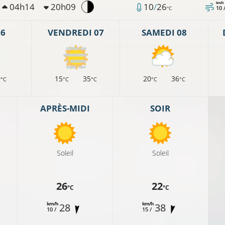
km/h
04h14
20h09
10
/
26
10 
°C
06
VENDREDI 07
SAMEDI 08
9
15
35
20
36
°C
°C
°C
°C
°C
10°C
APRÈS-MIDI
SOIR
Soleil
Soleil
11°C
°C
26
22
°C
°C
km/h
km/h
28
38
10 /
15 /