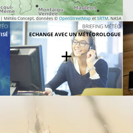
|
Météo Concept, données ©
OpenStreetMap
et
SRTM
, NASA
TÉO
BRIEFING MÉTÉO
ISÉ
ECHANGE AVEC UN MÉTÉOROLOGUE