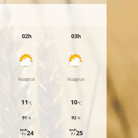
02h
03h
04h
Nuageux
Nuageux
Nuageux
11
10
10
°C
°C
°C
91
92
93
%
%
%
km/h
km/h
km/h
24
25
24
7 /
7 /
6 /