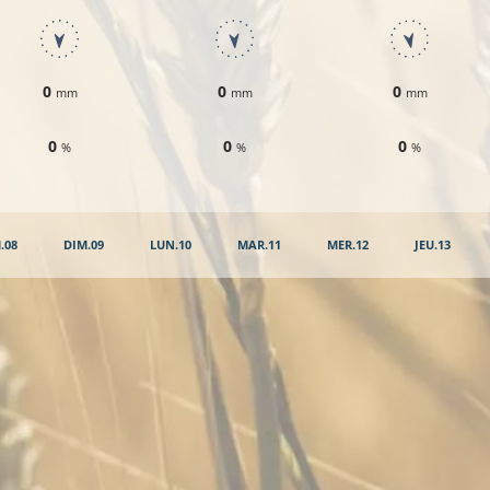
0
0
0
mm
mm
mm
0
0
0
%
%
%
.08
DIM.09
LUN.10
MAR.11
MER.12
JEU.13