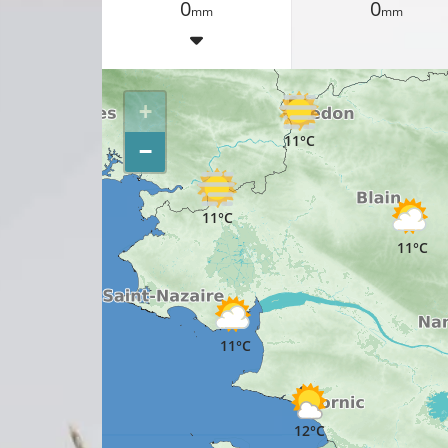
0
0
mm
mm
9°C
12
+
11°C
13°C
−
11°C
11°C
11°C
12°C