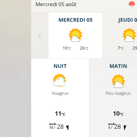
Mercredi 05 août
16°C
MERCREDI 05
JEUDI 
14°C
12°C
13°C
10
26
7
2
°C
°C
°C
11°C
NUIT
MATIN
11°C
12°C
Nuageux
Peu nuageux
14
11
10
°C
°C
km/h
km/h
28
28
10 /
5 /
11°C