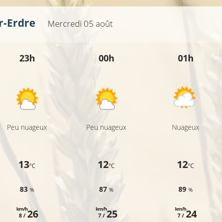
r-Erdre
Mercredi 05 août
23h
00h
01h
Peu nuageux
Peu nuageux
Nuageux
13
12
12
°C
°C
°C
83
87
89
%
%
%
km/h
km/h
km/h
26
25
24
8 /
7 /
7 /