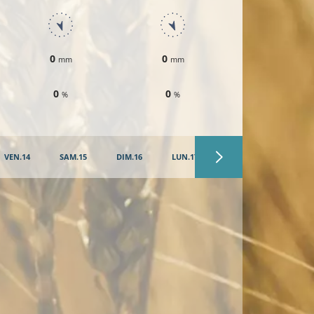
0
0
0
mm
mm
mm
0
0
0
%
%
%
VEN.14
SAM.15
DIM.16
LUN.17
MAR.18