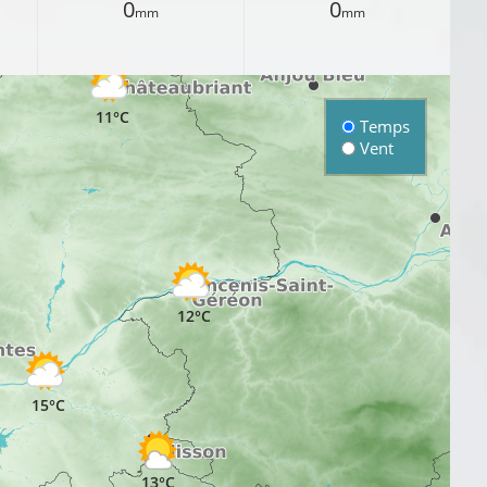
0
0
mm
mm
°C
11°C
Temps
Vent
12°C
15°C
13°C