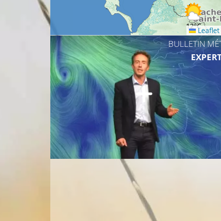
12°C
Leaflet
BULLETIN MÉ
EXPERT