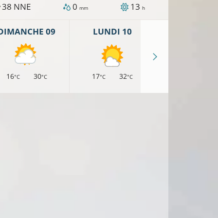
38
NNE
0
13
/
mm
h
DIMANCHE 09
LUNDI 10
MARDI 11
16
30
17
32
19
33
°C
°C
°C
°C
°C
°