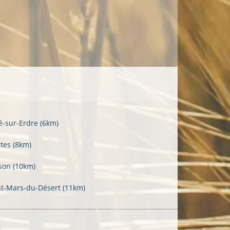
é-sur-Erdre
(6km)
tes
(8km)
son
(10km)
nt-Mars-du-Désert
(11km)