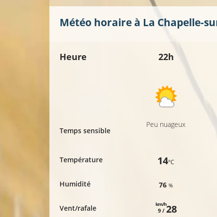
Météo horaire à
La Chapelle-su
Heure
22h
Peu nuageux
Temps sensible
14
Température
°C
Humidité
76
%
km/h
28
Vent/rafale
9 /