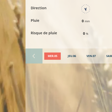
Direction
Pluie
0
mm
Risque de pluie
0
%
MER.05
JEU.06
VEN.07
SAM