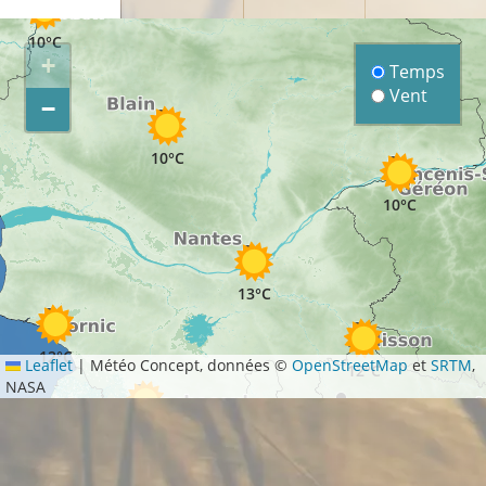
10°C
10°C
+
Temps
Vent
−
10°C
10°C
13°C
12°C
Leaflet
|
Météo Concept, données ©
OpenStreetMap
et
SRTM
,
12°C
NASA
12°C