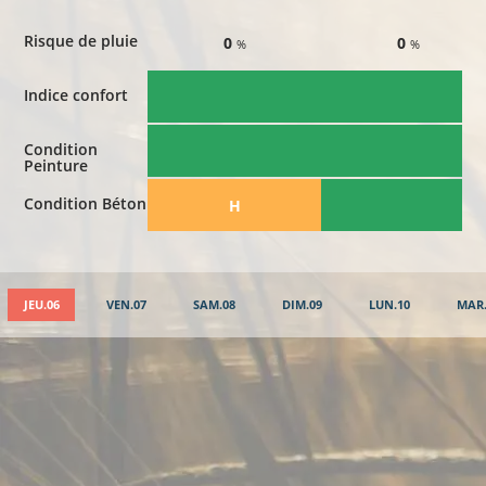
Risque de pluie
0
0
%
%
Indice confort
Condition
Peinture
Condition Béton
​H
JEU.06
VEN.07
SAM.08
DIM.09
LUN.10
MAR