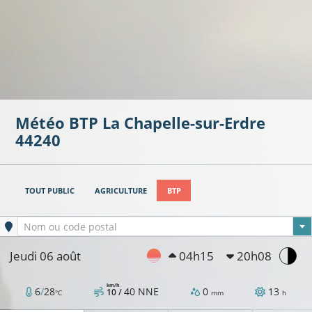
Météo BTP
La Chapelle-sur-Erdre
44240
TOUT PUBLIC
AGRICULTURE
BTP
Ville sélectionnée
Nom ou code postal
Jeudi 06 août
04h15
20h08
13°C
km/h
6
/
28
40
NNE
0
13
10 /
°C
mm
h