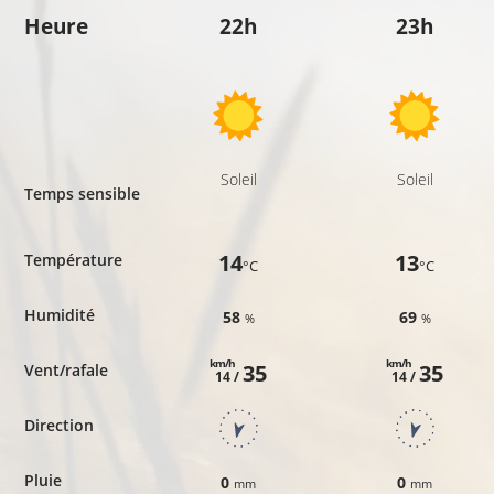
Heure
22h
23h
Soleil
Soleil
Temps sensible
14
13
Température
°C
°C
Humidité
58
69
%
%
km/h
km/h
35
35
Vent/rafale
14 /
14 /
Direction
Pluie
0
0
mm
mm