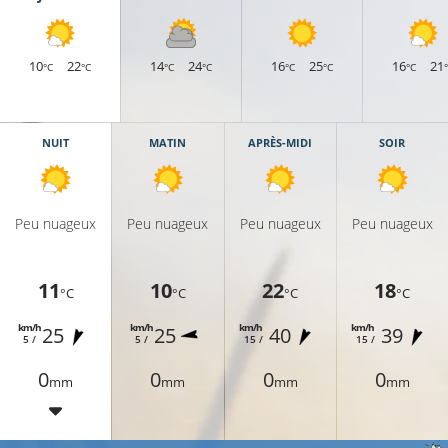
10
22
14
24
16
25
16
21
°C
°C
°C
°C
°C
°C
°C
NUIT
MATIN
APRÈS-MIDI
SOIR
Peu nuageux
Peu nuageux
Peu nuageux
Peu nuageux
11
10
22
18
°C
°C
°C
°C
km/h
km/h
km/h
km/h
25
25
40
39
5 /
5 /
15 /
15 /
0
0
0
0
mm
mm
mm
mm