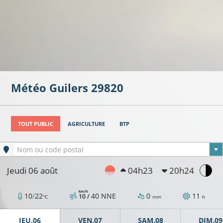
Météo
Guilers
29820
TOUT PUBLIC
AGRICULTURE
BTP
Ville sélectionnée
Nom ou code postal
Jeudi 06 août
04h23
20h24
km/h
10
/
22
40
NNE
0
11
10 /
°C
mm
h
JEU.06
VEN.07
SAM.08
DIM.09