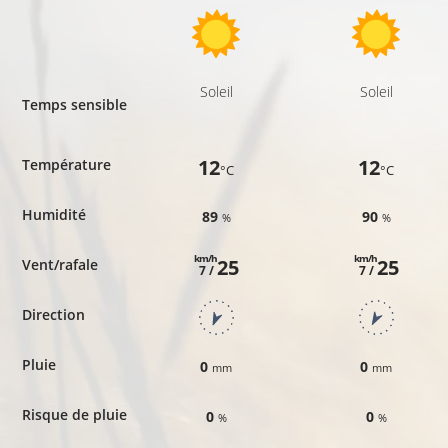
Soleil
Soleil
Temps sensible
12
12
Température
°C
°C
Humidité
89
90
%
%
km/h
km/h
25
25
Vent/rafale
7 /
7 /
Direction
Pluie
0
0
mm
mm
Risque de pluie
0
0
%
%