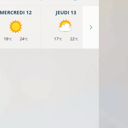
MERCREDI 12
JEUDI 13
VENDREDI 
18
24
17
22
16
21
°C
°C
°C
°C
°C
°