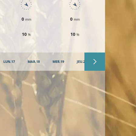
0
0
0
mm
mm
mm
10
10
10
%
%
%
LUN.17
MAR.18
MER.19
JEU.20
VEN.21