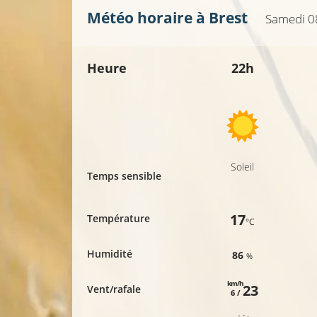
Météo horaire à
Brest
Samedi 0
Heure
22h
Soleil
Temps sensible
17
Température
°C
Humidité
86
%
km/h
23
Vent/rafale
6 /