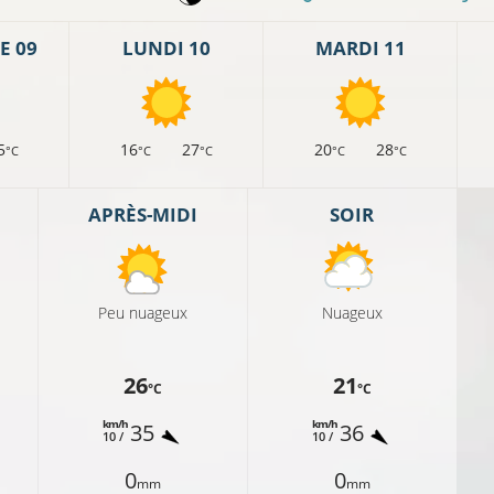
E 09
LUNDI 10
MARDI 11
5
16
27
20
28
°C
°C
°C
°C
°C
APRÈS-MIDI
SOIR
Peu nuageux
Nuageux
26
21
°C
°C
km/h
km/h
35
36
10 /
10 /
0
0
mm
mm