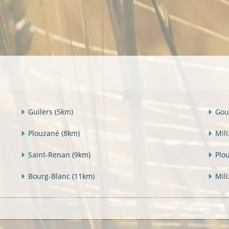
Guilers
(5km)
Gou
Plouzané
(8km)
Mil
Saint-Renan
(9km)
Plo
Bourg-Blanc
(11km)
Mil