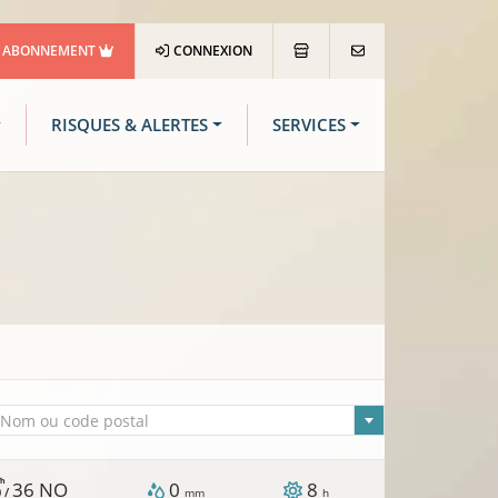
ABONNEMENT
CONNEXION
RISQUES & ALERTES
SERVICES
lle sélectionnée
Nom ou code postal
/h
36
NO
0
8
 /
mm
h