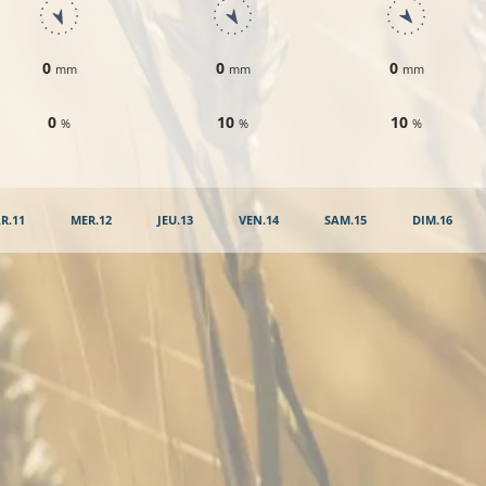
0
0
0
mm
mm
mm
0
10
10
%
%
%
R.11
MER.12
JEU.13
VEN.14
SAM.15
DIM.16