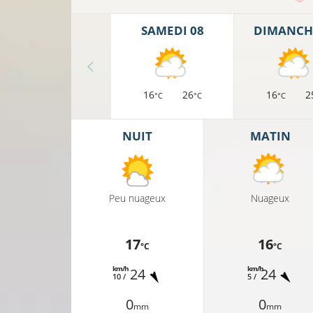
SAMEDI 08
DIMANCH
16
26
16
2
°C
°C
°C
NUIT
MATIN
Peu nuageux
Nuageux
17
16
°C
°C
km/h
km/h
24
24
10 /
5 /
0
0
mm
mm