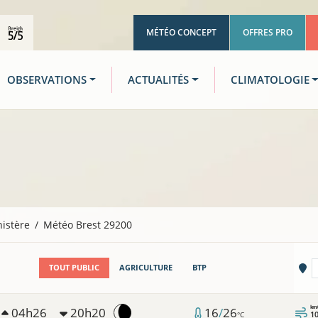
MÉTÉO CONCEPT
OFFRES PRO
OBSERVATIONS
ACTUALITÉS
CLIMATOLOGIE
nistère
Météo Brest 29200
Vi
TOUT PUBLIC
AGRICULTURE
BTP
km
04h26
20h20
16
/
26
10
°C