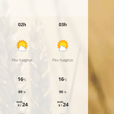
18°C
02h
03h
04h
Peu nuageux
Peu nuageux
Peu nuageux
16
16
16
°C
°C
°C
89
90
91
%
%
%
km/h
km/h
km/h
24
24
23
9 /
8 /
7 /