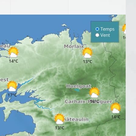
Temps
Vent
16°C
14°C
13°C
17°C
16°C
14°C
13°C