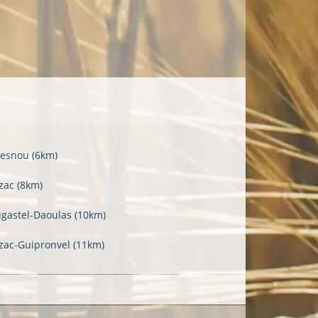
esnou
(6km)
izac
(8km)
ugastel-Daoulas
(10km)
izac-Guipronvel
(11km)