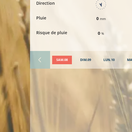
Direction
Pluie
0
mm
Risque de pluie
0
%
SAM.08
DIM.09
LUN.10
MA