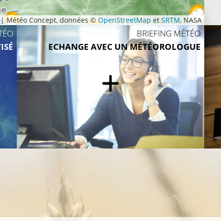
|
Météo Concept, données ©
OpenStreetMap
et
SRTM
, NASA
16°C
TÉO
BRIEFING MÉTÉO
14°C
15°C
ISÉ
ECHANGE AVEC UN MÉTÉOROLOGUE
17°C
1