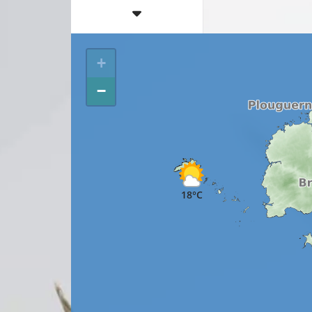
+
−
18°C