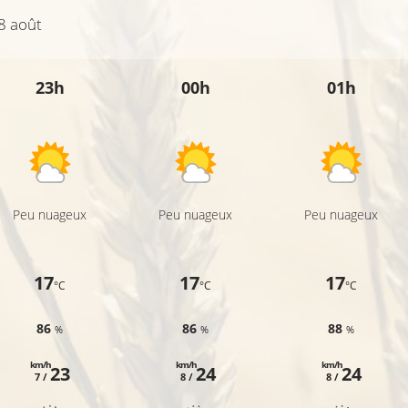
8 août
23h
00h
01h
Peu nuageux
Peu nuageux
Peu nuageux
17
17
17
°C
°C
°C
86
86
88
%
%
%
km/h
km/h
km/h
23
24
24
7 /
8 /
8 /