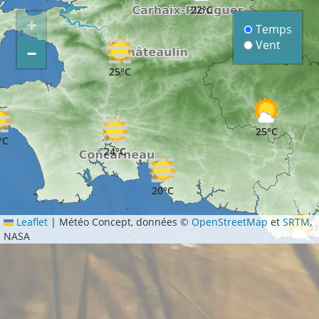
22°C
+
Temps
Vent
24°C
−
25°C
25°C
°C
24°C
20°C
Leaflet
|
Météo Concept, données ©
OpenStreetMap
et
SRTM
,
NASA
23°C