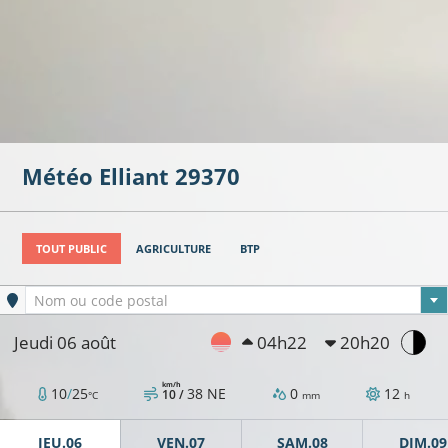
Météo
Elliant
29370
TOUT PUBLIC
AGRICULTURE
BTP
Ville sélectionnée
Nom ou code postal
Jeudi 06 août
04h22
20h20
km/h
10
/
25
38
NE
0
12
10 /
°C
mm
h
JEU.06
VEN.07
SAM.08
DIM.09