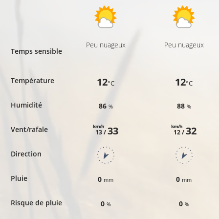
Peu nuageux
Peu nuageux
Temps sensible
12
12
Température
°C
°C
Humidité
86
88
%
%
km/h
km/h
33
32
Vent/rafale
13 /
12 /
Direction
Pluie
0
0
mm
mm
Risque de pluie
0
0
%
%