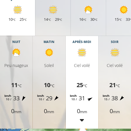
10
25
14
29
16
30
15
33
°C
°C
°C
°C
°C
°C
°C
NUIT
MATIN
APRÈS-MIDI
SOIR
Peu nuageux
Soleil
Ciel voilé
Ciel voilé
20°C
11
10
25
21
°C
°C
°C
°C
20°C
km/h
km/h
km/h
km/h
33
29
31
38
20°C
10 /
10 /
10 /
15 /
0
0
0
0
mm
mm
mm
mm
23°C