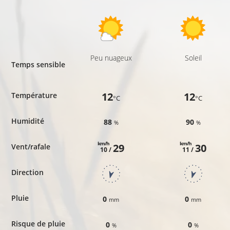
Peu nuageux
Soleil
Temps sensible
12
12
Température
°C
°C
Humidité
88
90
%
%
km/h
km/h
29
30
Vent/rafale
10 /
11 /
Direction
Pluie
0
0
mm
mm
Risque de pluie
0
0
%
%