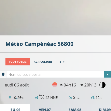
Météo
Campénéac
56800
TOUT PUBLIC
AGRICULTURE
BTP
Ville sélectionnée
Nom ou code postal
Jeudi 06 août
04h16
20h13
km/h
10
/
26
42
NNE
0
12
10 /
°C
mm
h
JEU.06
VEN.07
SAM.08
DIM.09