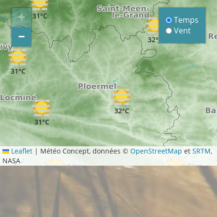
+
31°C
Temps
Vent
−
32°C
31°C
32°C
31°C
Leaflet
|
Météo Concept, données ©
OpenStreetMap
et
SRTM
,
NASA
33°C
31°C
32°C