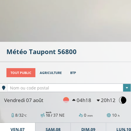
Météo
Taupont
56800
TOUT PUBLIC
AGRICULTURE
BTP
Ville sélectionnée
Nom ou code postal
Vendredi 07 août
04h18
20h12
km/h
8
/
32
37
NE
0
10
10 /
°C
mm
h
VEN.07
SAM.08
DIM.09
LUN.10