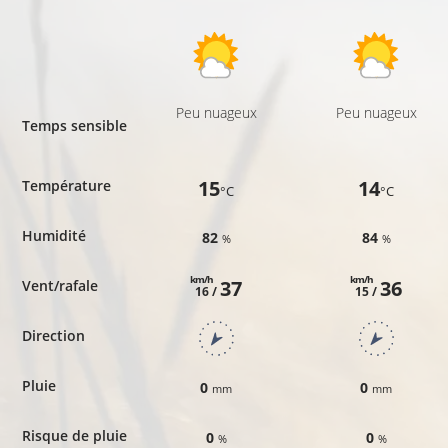
Peu nuageux
Peu nuageux
Temps sensible
15
14
Température
°C
°C
Humidité
82
84
%
%
km/h
km/h
37
36
Vent/rafale
16 /
15 /
Direction
Pluie
0
0
mm
mm
Risque de pluie
0
0
%
%