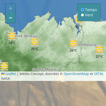
+
Temps
Vent
−
25°C
24°C
25°C
26°C
27°C
25°C
Leaflet
|
Météo Concept, données ©
OpenStreetMap
et
SRTM
,
NASA
27°C
30