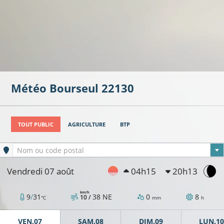
Météo
Bourseul
22130
TOUT PUBLIC
AGRICULTURE
BTP
Ville sélectionnée
Nom ou code postal
Vendredi 07 août
04h15
20h13
km/h
9
/
31
38
NE
0
8
10 /
°C
mm
h
VEN.07
SAM.08
DIM.09
LUN.10