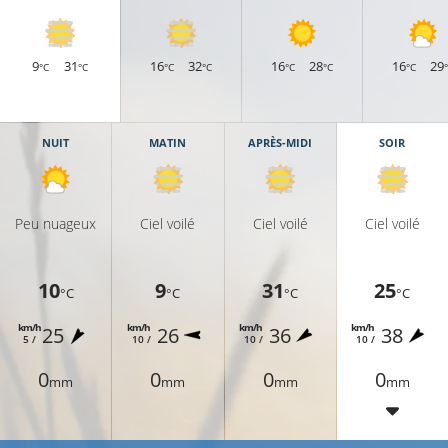
9
31
16
32
16
28
16
29
°C
°C
°C
°C
°C
°C
°C
NUIT
MATIN
APRÈS-MIDI
SOIR
Peu nuageux
Ciel voilé
Ciel voilé
Ciel voilé
10
9
31
25
°C
°C
°C
°C
km/h
km/h
km/h
km/h
25
26
36
38
5 /
10 /
10 /
10 /
0
0
0
0
mm
mm
mm
mm