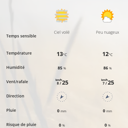
Ciel voilé
Peu nuageux
Temps sensible
13
12
Température
°C
°C
Humidité
85
86
%
%
km/h
km/h
25
25
Vent/rafale
8 /
7 /
Direction
Pluie
0
0
mm
mm
Risque de pluie
0
0
%
%