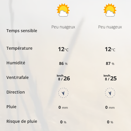
Peu nuageux
Peu nuageux
Temps sensible
12
12
Température
°C
°C
Humidité
86
87
%
%
km/h
km/h
26
25
Vent/rafale
8 /
8 /
Direction
Pluie
0
0
mm
mm
Risque de pluie
0
0
%
%