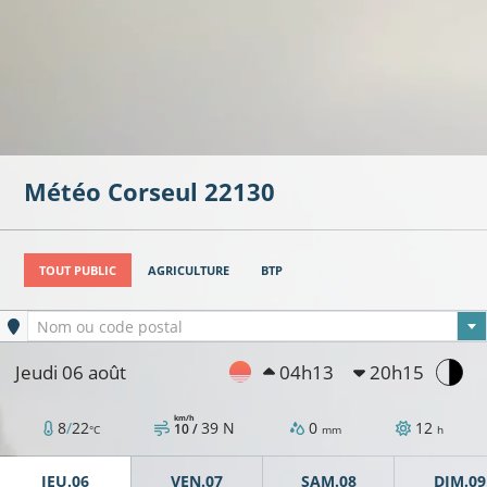
Météo
Corseul
22130
TOUT PUBLIC
AGRICULTURE
BTP
Ville sélectionnée
Nom ou code postal
Jeudi 06 août
04h13
20h15
km/h
8
/
22
39
N
0
12
10 /
°C
mm
h
JEU.06
VEN.07
SAM.08
DIM.09