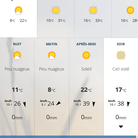
8
22
10
31
16
33
16
28
°C
°C
°C
°C
°C
°C
°C
NUIT
MATIN
APRÈS-MIDI
SOIR
Peu nuageux
Peu nuageux
Soleil
Ciel voilé
11
8
22
17
°C
°C
°C
°C
km/h
km/h
km/h
km/h
26
24
39
38
10 /
5 /
15 /
10 /
0
0
0
0
mm
mm
mm
mm