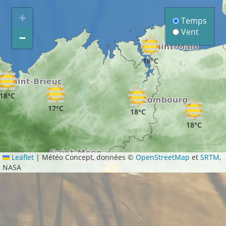
+
Temps
Vent
−
18°C
18°C
17°C
18°C
18°C
Leaflet
|
Météo Concept, données ©
OpenStreetMap
et
SRTM
,
NASA
19°C
22°C