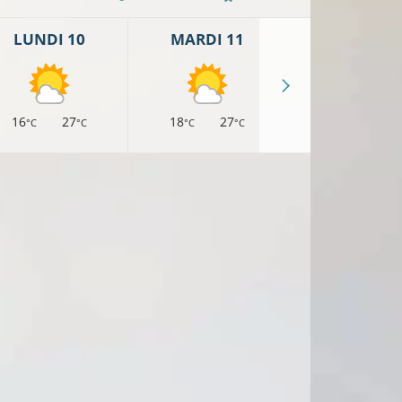
LUNDI 10
MARDI 11
MERCREDI 
16
27
18
27
17
26
°C
°C
°C
°C
°C
°
9°C