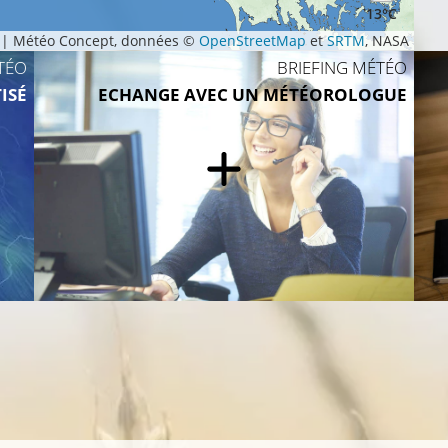
13°C
|
Météo Concept, données ©
OpenStreetMap
et
SRTM
, NASA
TÉO
BRIEFING MÉTÉO
ISÉ
ECHANGE AVEC UN MÉTÉOROLOGUE
14°C