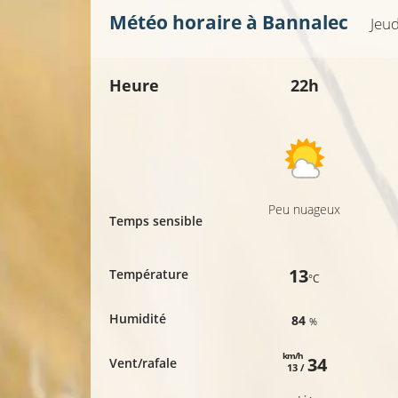
Météo horaire à
Bannalec
Jeud
Heure
22h
Peu nuageux
Temps sensible
13
Température
°C
Humidité
84
%
km/h
34
Vent/rafale
13 /