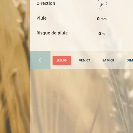
Direction
Pluie
0
mm
Risque de pluie
0
%
JEU.06
VEN.07
SAM.08
DIM