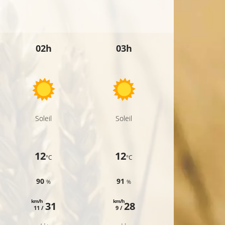
02h
03h
04h
Soleil
Soleil
Soleil
12
12
11
°C
°C
°C
90
91
92
%
%
%
km/h
km/h
km/h
31
28
27
11 /
9 /
9 /