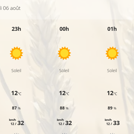
i 06 août
23h
00h
01h
Soleil
Soleil
Soleil
12
12
12
°C
°C
°C
87
88
89
%
%
%
km/h
km/h
km/h
32
32
33
12 /
12 /
12 /