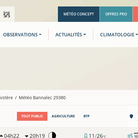
MÉTÉO CONCEPT
OFFRES PRO
OBSERVATIONS
ACTUALITÉS
CLIMATOLOGIE
nistère
Météo Bannalec 29380
Vi
TOUT PUBLIC
AGRICULTURE
BTP
km/
04h22
20h19
11
/
26
10
°C