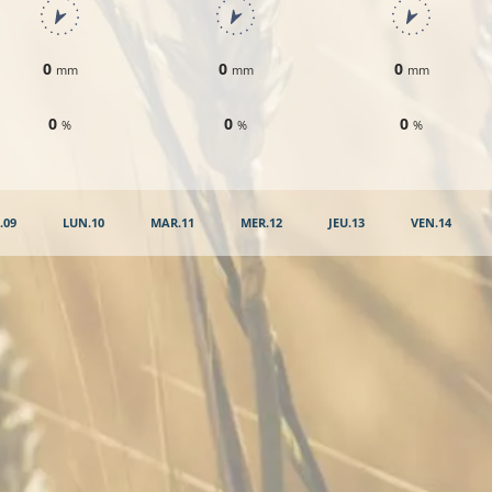
0
0
0
mm
mm
mm
0
0
0
%
%
%
.09
LUN.10
MAR.11
MER.12
JEU.13
VEN.14