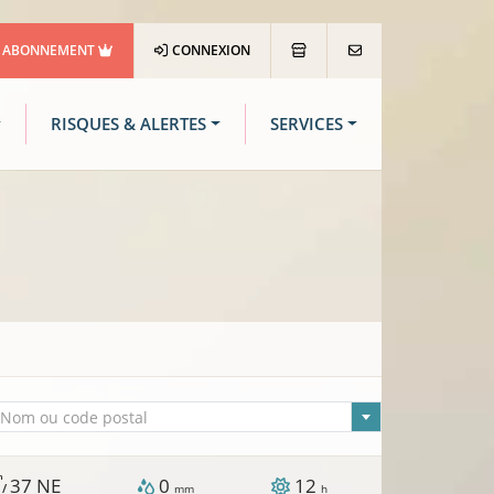
ABONNEMENT
CONNEXION
RISQUES & ALERTES
SERVICES
lle sélectionnée
Nom ou code postal
h
37
NE
0
12
 /
mm
h