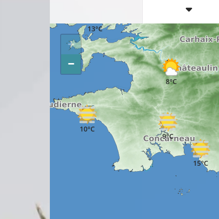
13°C
+
−
8°C
10°C
9°C
15°C