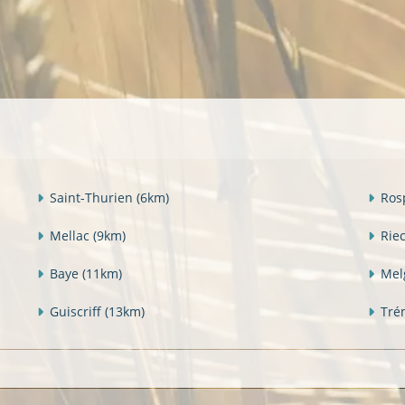
Saint-Thurien
(6km)
Ros
Mellac
(9km)
Rie
Baye
(11km)
Mel
Guiscriff
(13km)
Tré