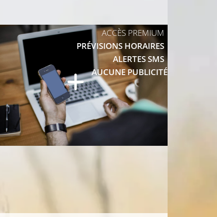
8°C
ACCÈS PREMIUM
10°C
PRÉVISIONS HORAIRES
ALERTES SMS
8°C
AUCUNE PUBLICITÉ
9°C
12°C
10°C
10°C