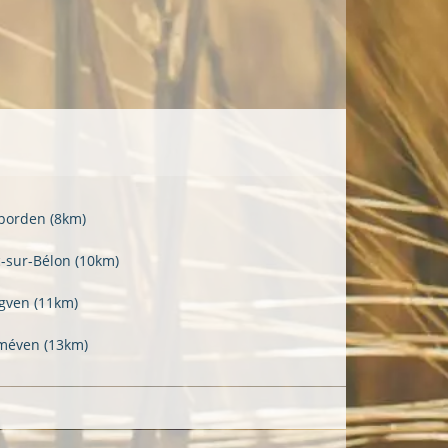
porden
(8km)
c-sur-Bélon
(10km)
gven
(11km)
méven
(13km)