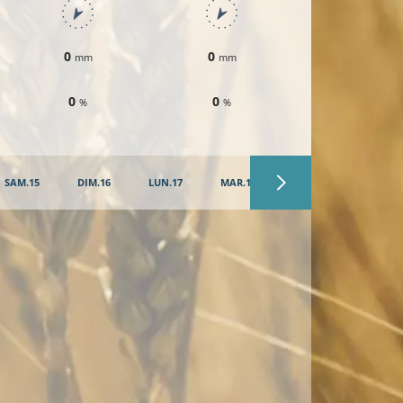
0
0
0
mm
mm
mm
0
0
0
%
%
%
SAM.15
DIM.16
LUN.17
MAR.18
MER.19