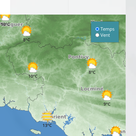
10°C
Temps
Vent
9°C
8°C
8°C
10°C
9°C
13°C