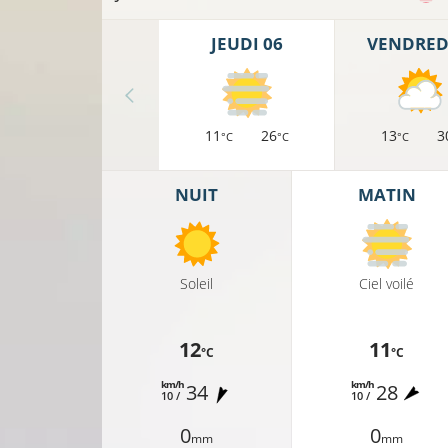
JEUDI 06
VENDREDI
11
26
13
3
°C
°C
°C
NUIT
MATIN
Soleil
Ciel voilé
12
11
°C
°C
km/h
km/h
34
28
11°C
9°
10 /
10 /
0
0
mm
mm