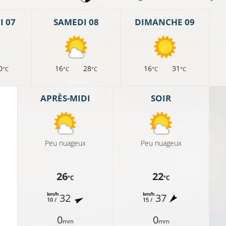
 07
SAMEDI 08
DIMANCHE 09
0
16
28
16
31
°C
°C
°C
°C
°C
APRÈS-MIDI
SOIR
Peu nuageux
Peu nuageux
11°C
26
22
°C
°C
km/h
km/h
32
37
C
10 /
15 /
8°C
0
0
mm
mm
14°C