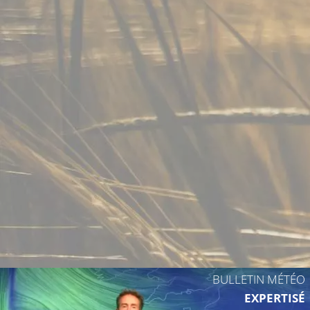
27°C
32°C
33°C
29°C
31°C
BULLETIN MÉTÉO
EXPERTISÉ