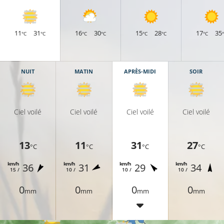
11
31
16
30
15
28
17
35
°C
°C
°C
°C
°C
°C
°C
NUIT
MATIN
APRÈS-MIDI
SOIR
Ciel voilé
Ciel voilé
Ciel voilé
Ciel voilé
13
11
31
27
°C
°C
°C
°C
km/h
km/h
km/h
km/h
36
31
29
34
15 /
10 /
10 /
10 /
C
0
0
0
0
mm
mm
mm
mm