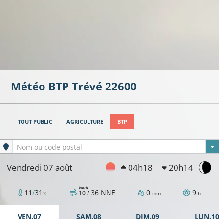
Météo BTP
Trévé
22600
TOUT PUBLIC
AGRICULTURE
BTP
Ville sélectionnée
Nom ou code postal
Vendredi 07 août
04h18
20h14
km/h
11
/
31
36
NNE
0
9
10 /
°C
mm
h
VEN.07
SAM.08
DIM.09
LUN.10