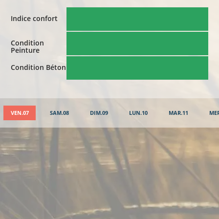
Indice confort
Condition
Peinture
Condition Béton
VEN.07
SAM.08
DIM.09
LUN.10
MAR.11
MER