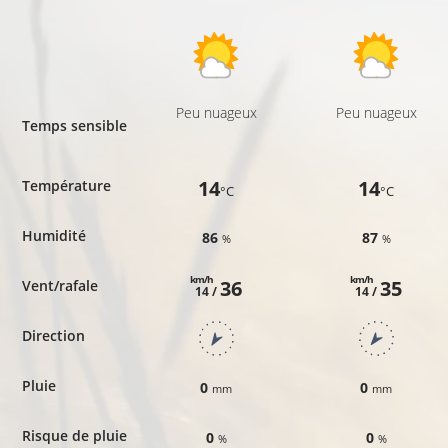
Peu nuageux
Peu nuageux
Temps sensible
14
14
Température
°C
°C
Humidité
86
87
%
%
km/h
km/h
36
35
Vent/rafale
14 /
14 /
Direction
Pluie
0
0
mm
mm
Risque de pluie
0
0
%
%