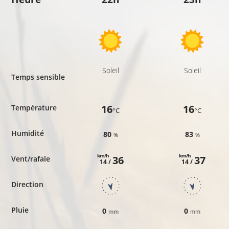
Soleil
Soleil
Temps sensible
16
16
Température
°C
°C
Humidité
80
83
%
%
km/h
km/h
36
37
Vent/rafale
14 /
14 /
Direction
Pluie
0
0
mm
mm