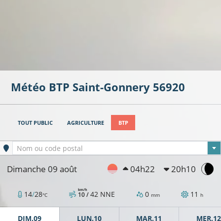
Météo BTP
Saint-Gonnery
56920
TOUT PUBLIC
AGRICULTURE
BTP
Ville sélectionnée
Nom ou code postal
Dimanche 09 août
04h22
20h10
km/h
14
/
28
42
NNE
0
11
10 /
°C
mm
h
DIM.09
LUN.10
MAR.11
MER.12