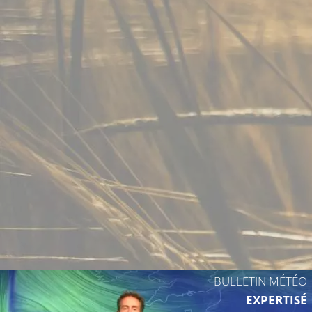
30°C
31°C
26°C
30°
BULLETIN MÉTÉO
EXPERTISÉ