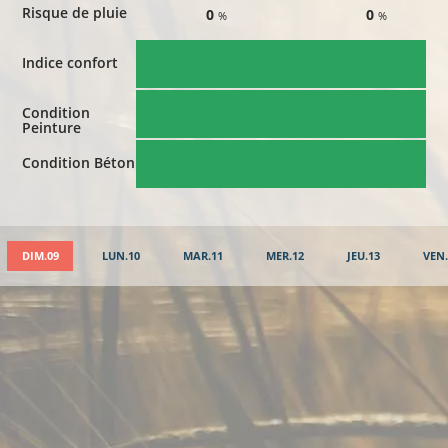
Risque de pluie
0
0
%
%
Indice confort
Condition
Peinture
Condition Béton
DIM.09
LUN.10
MAR.11
MER.12
JEU.13
VEN