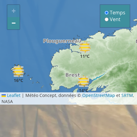
+
Temps
Vent
−
11°C
16°C
14°C
Leaflet
|
Météo Concept, données ©
OpenStreetMap
et
SRTM
,
NASA
11°C