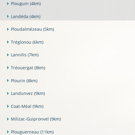
Plouguin
(4km)
Landéda
(4km)
Ploudalmézeau
(5km)
Tréglonou
(6km)
Lannilis
(7km)
Tréouergat
(8km)
Plourin
(8km)
Landunvez
(9km)
Coat-Méal
(9km)
Milizac-Guipronvel
(9km)
Plouguerneau
(11km)