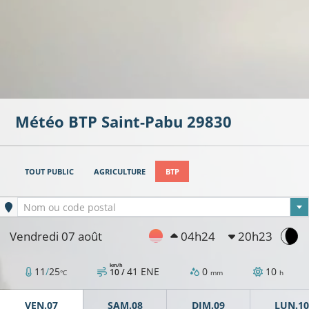
Météo BTP
Saint-Pabu
29830
TOUT PUBLIC
AGRICULTURE
BTP
Ville sélectionnée
Nom ou code postal
Vendredi 07 août
04h24
20h23
km/h
11
/
25
41
ENE
0
10
10 /
°C
mm
h
VEN.07
SAM.08
DIM.09
LUN.10