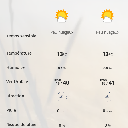
Peu nuageux
Peu nuageux
Temps sensible
13
13
Température
°C
°C
Humidité
87
88
%
%
km/h
km/h
40
41
Vent/rafale
18 /
18 /
Direction
Pluie
0
0
mm
mm
Risque de pluie
0
0
%
%