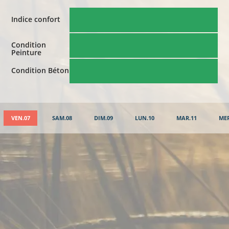
Indice confort
Condition
Peinture
Condition Béton
VEN.07
SAM.08
DIM.09
LUN.10
MAR.11
MER