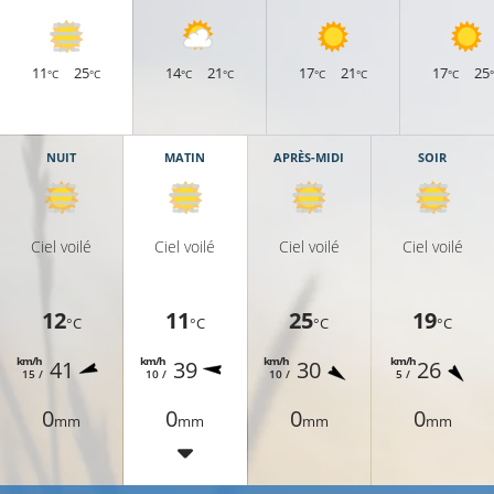
11
25
14
21
17
21
17
25
°C
°C
°C
°C
°C
°C
°C
NUIT
MATIN
APRÈS-MIDI
SOIR
Ciel voilé
Ciel voilé
Ciel voilé
Ciel voilé
12
11
25
19
°C
°C
°C
°C
km/h
km/h
km/h
km/h
41
39
30
26
15 /
10 /
10 /
5 /
0
0
0
0
mm
mm
mm
mm