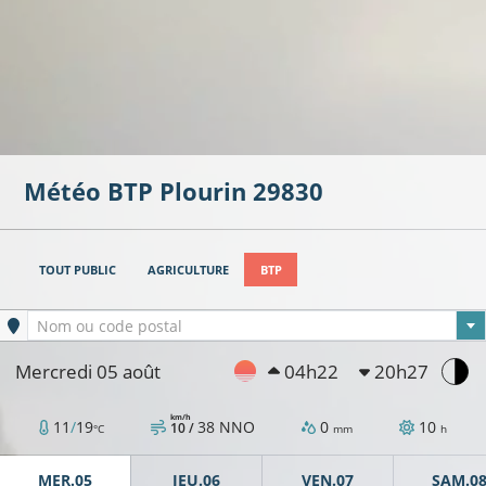
Météo BTP
Plourin
29830
TOUT PUBLIC
AGRICULTURE
BTP
Ville sélectionnée
Nom ou code postal
Mercredi 05 août
04h22
20h27
km/h
11
/
19
38
NNO
0
10
10 /
°C
mm
h
MER.05
JEU.06
VEN.07
SAM.0