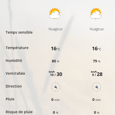
Nuageux
Nuageux
Temps sensible
16
16
Température
°C
°C
Humidité
80
79
%
%
km/h
km/h
30
28
Vent/rafale
10 /
9 /
Direction
Pluie
0
0
mm
mm
Risque de pluie
0
0
%
%