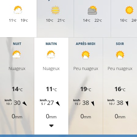
11
19
10
21
14
22
16
24
°C
°C
°C
°C
°C
°C
°C
NUIT
MATIN
APRÈS-MIDI
SOIR
Nuageux
Nuageux
Peu nuageux
Peu nuageux
14
11
19
16
°C
°C
°C
°C
km/h
km/h
km/h
km/h
30
27
38
38
10 /
5 /
15 /
10 /
0
0
0
0
mm
mm
mm
mm