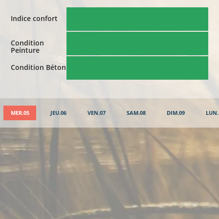
Indice confort
Condition
Peinture
Condition Béton
MER.05
JEU.06
VEN.07
SAM.08
DIM.09
LUN.