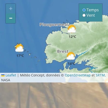
+
Temps
Vent
−
12°C
17°C
14°C
Leaflet
|
Météo Concept, données ©
OpenStreetMap
et
SRTM
,
NASA