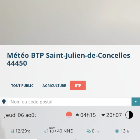
Météo BTP
Saint-Julien-de-Concelles
44450
TOUT PUBLIC
AGRICULTURE
BTP
Ville sélectionnée
Nom ou code postal
Jeudi 06 août
04h15
20h07
9°C
km/h
12
/
29
40
NNE
0
13
10 /
°C
mm
h