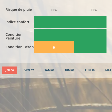
Risque de pluie
0
0
%
%
Indice confort
Condition
Peinture
Condition Béton
​H
JEU.06
VEN.07
SAM.08
DIM.09
LUN.10
MAR