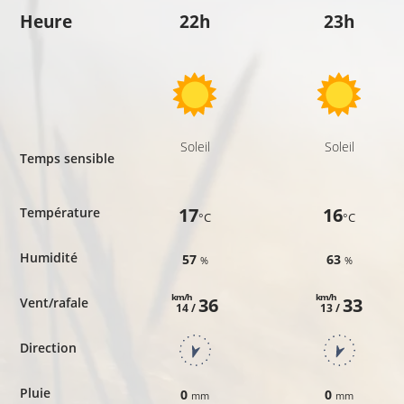
Heure
22h
23h
Soleil
Soleil
Temps sensible
17
16
Température
°C
°C
Humidité
57
63
%
%
km/h
km/h
36
33
Vent/rafale
14 /
13 /
Direction
Pluie
0
0
mm
mm