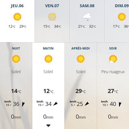
JEU.06
VEN.07
SAM.08
DIM.09
C
7°C
8°C
12
29
15
34
21
32
17
36
°C
°C
°C
°C
°C
°C
°C
NUIT
MATIN
APRÈS-MIDI
SOIR
8°C
10°C
Soleil
Soleil
Soleil
Peu nuageux
14
12
29
27
°C
°C
°C
°C
km/h
km/h
km/h
km/h
36
34
25
40
9°C
10 /
10 /
5 /
10 /
0
0
0
0
mm
mm
mm
mm
9°C