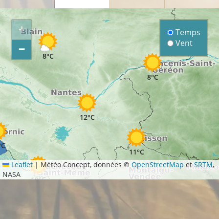
+
Temps
Vent
−
8°C
8°C
12°C
°C
11°C
Leaflet
|
Météo Concept, données ©
OpenStreetMap
et
SRTM
,
NASA
10°C