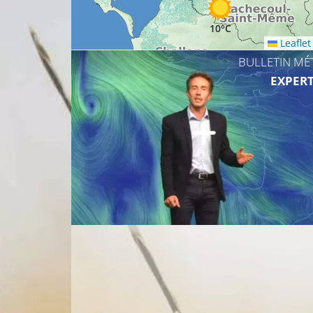
10°C
Leaflet
BULLETIN MÉ
EXPERT