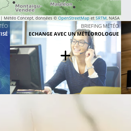
|
Météo Concept, données ©
OpenStreetMap
et
SRTM
, NASA
TÉO
BRIEFING MÉTÉO
ISÉ
ECHANGE AVEC UN MÉTÉOROLOGUE