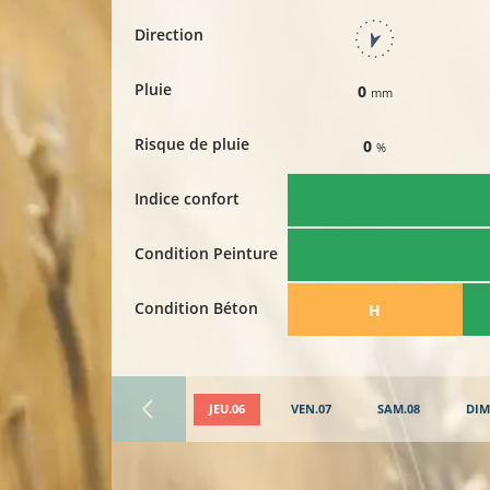
Direction
Pluie
0
mm
Risque de pluie
0
%
Indice confort
Condition Peinture
Condition Béton
​H
JEU.06
VEN.07
SAM.08
DIM