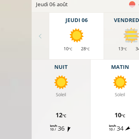
Jeudi 06 août
9°C
JEUDI 06
VENDREDI
11°C
8°C
10
28
13
3
°C
°C
°C
7°C
NUIT
MATIN
8°C
Soleil
Soleil
10°C
12
10
°C
°C
km/h
km/h
36
34
10 /
10 /
8°C