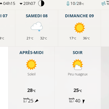
km
04h15
20h07
10
/
28
1
°C
 07
SAMEDI 08
DIMANCHE 09
4
21
32
17
36
°C
°C
°C
°C
°C
8°C
APRÈS-MIDI
SOIR
Soleil
Peu nuageux
8°C
28
25
°C
°C
km/h
km/h
25
40
5 /
10 /