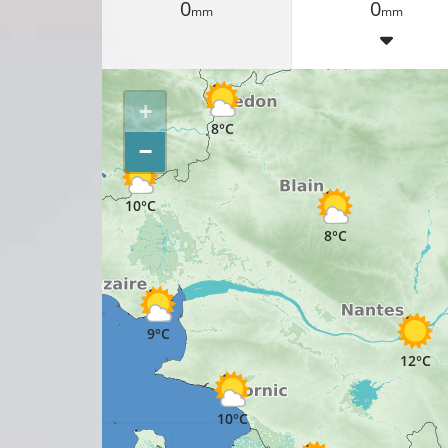
0
0
mm
mm
9°C
+
8°C
−
10°C
8°C
9°C
12°C
10°C