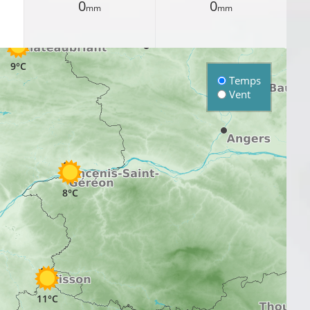
0
0
mm
mm
9°C
Temps
Vent
8°C
11°C