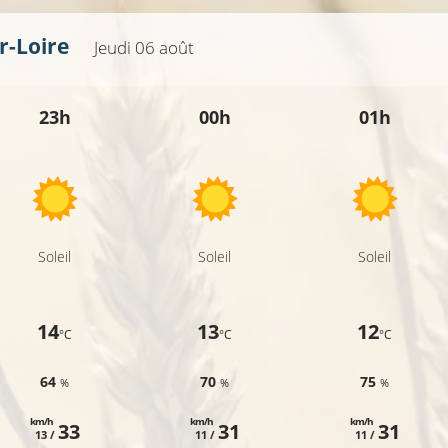
r-Loire
Jeudi 06 août
23h
00h
01h
Soleil
Soleil
Soleil
14
13
12
°C
°C
°C
64
70
75
%
%
%
km/h
km/h
km/h
33
31
31
13 /
11 /
11 /