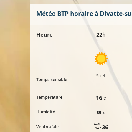
Météo BTP horaire à
Divatte-su
Heure
22h
Soleil
Temps sensible
16
Température
°C
Humidité
59
%
km/h
36
Vent/rafale
14 /