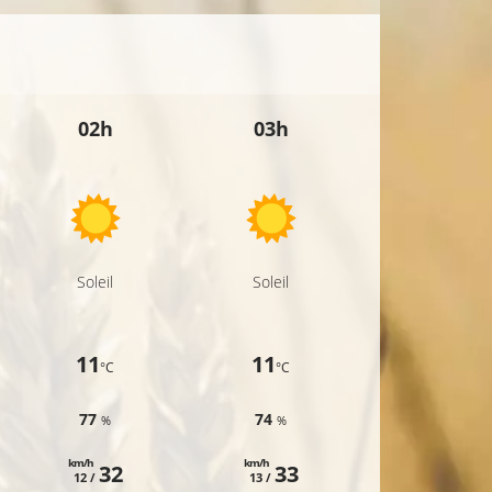
02h
03h
04h
Soleil
Soleil
Soleil
11
11
10
°C
°C
°C
77
74
78
%
%
%
km/h
km/h
km/h
32
33
34
12 /
13 /
13 /