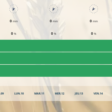
0
0
0
mm
mm
mm
0
0
0
%
%
%
.09
LUN.10
MAR.11
MER.12
JEU.13
VEN.14