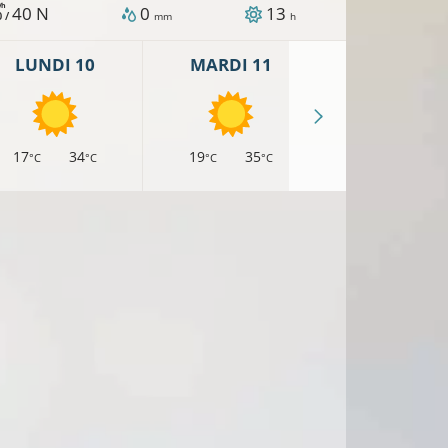
/h
40
N
0
13
0 /
mm
h
LUNDI 10
MARDI 11
MERCREDI 
17
34
19
35
18
34
°C
°C
°C
°C
°C
°