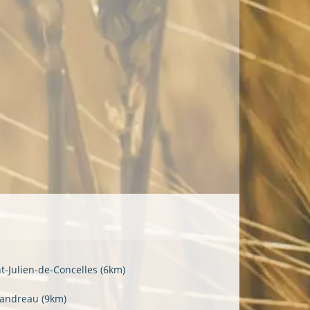
nt-Julien-de-Concelles
(6km)
Landreau
(9km)