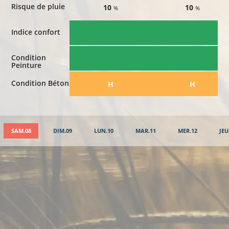
Risque de pluie
10
10
%
%
Indice confort
Condition
Peinture
Condition Béton
​H
​H
SAM.08
DIM.09
LUN.10
MAR.11
MER.12
JEU