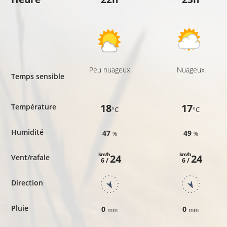
Peu nuageux
Nuageux
Temps sensible
18
17
Température
°C
°C
Humidité
47
49
%
%
km/h
km/h
24
24
Vent/rafale
6 /
6 /
Direction
Pluie
0
0
mm
mm