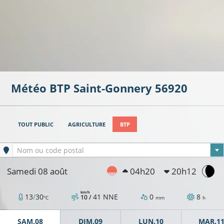
Météo BTP
Saint-Gonnery
56920
TOUT PUBLIC
AGRICULTURE
BTP
Ville sélectionnée
Nom ou code postal
Samedi 08 août
04h20
20h12
km/h
13
/
30
41
NNE
0
8
10 /
°C
mm
h
SAM.08
DIM.09
LUN.10
MAR.1