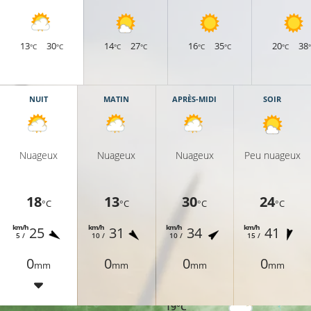
13
30
14
27
16
35
20
38
°C
°C
°C
°C
°C
°C
°C
NUIT
MATIN
APRÈS-MIDI
SOIR
Nuageux
Nuageux
Nuageux
Peu nuageux
18
13
30
24
°C
°C
°C
°C
°C
km/h
km/h
km/h
km/h
25
31
34
41
5 /
10 /
10 /
15 /
0
0
0
0
mm
mm
mm
mm
17°C
19°C