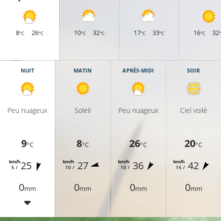
8
26
10
32
17
33
16
32
°C
°C
°C
°C
°C
°C
°C
NUIT
MATIN
APRÈS-MIDI
SOIR
Peu nuageux
Soleil
Peu nuageux
Ciel voilé
9
8
26
20
°C
°C
°C
°C
km/h
km/h
km/h
km/h
25
27
36
42
5 /
10 /
10 /
15 /
9°C
0
0
0
0
mm
mm
mm
mm
13°C
10°C