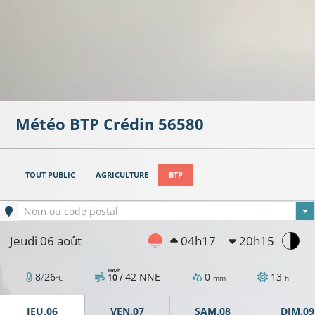
Météo BTP
Crédin
56580
TOUT PUBLIC
AGRICULTURE
BTP
Ville sélectionnée
Nom ou code postal
Jeudi 06 août
04h17
20h15
km/h
8
/
26
42
NNE
0
13
10 /
°C
mm
h
JEU.06
VEN.07
SAM.08
DIM.09