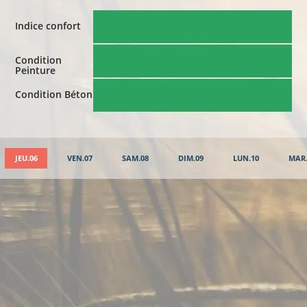
Indice confort
Condition
Peinture
Condition Béton
JEU.06
VEN.07
SAM.08
DIM.09
LUN.10
MAR