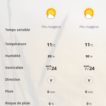
Peu nuageux
Peu nuageux
Temps sensible
11
11
Température
°C
°C
Humidité
89
90
%
%
km/h
km/h
24
24
Vent/rafale
7 /
7 /
Direction
Pluie
0
0
mm
mm
Risque de pluie
0
0
%
%